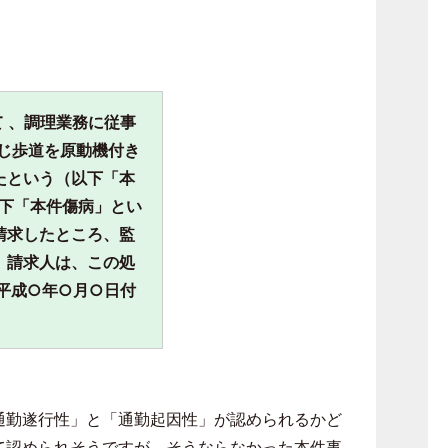
 、調理業務に従事
じ歩道を原動機付き
たという（以下「本
以下「本件傷病」とい
請求したところ、監
。請求人は、この処
平成
○
年
○
月
○
日付
通勤遂行性」と「通勤起因性」が認められるかど
て認められそうですが、そうならなかった本件事