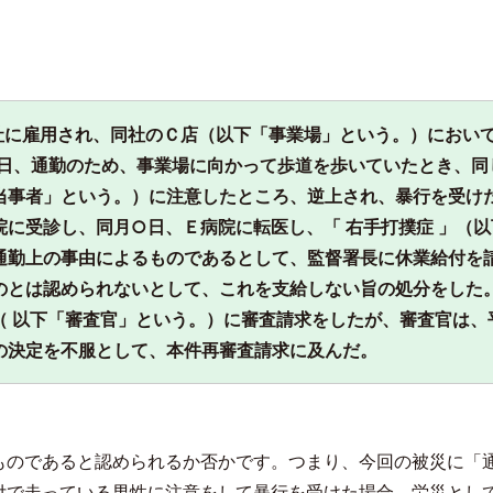
社に雇用され、同社のＣ店（以下「事業場」という。）において
日、通勤のため、事業場に向かって歩道を歩いていたとき、同
当事者」という。）に注意したところ、逆上され、暴行を受け
院に受診し、同月
○
日、Ｅ病院に転医し、「 右手打撲症 」（
通勤上の事由によるものであるとして、監督署長に休業給付を
のとは認められないとして、これを支給しない旨の処分をした
（ 以下「審査官」という。）に審査請求をしたが、審査官は、
の決定を不服として、本件再審査請求に及んだ。
ものであると認められるか否かです。つまり、今回の被災に「
付で走っている男性に注意をして暴行を受けた場合、労災とし