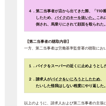
４．第二当事者が店から出てきた際、「110
したため、
バイクのキーを抜いた。
これ
倒され、馬乗りにされて顔面を殴られた。
【第二当事者の聴取内容】
一方、第二当事者は労働基準監督署の聴取にお
１．バイクをスーパーの近くに止めようとし
２．請求人が
バイクをいじろうとしたため
、
たいした怪我はしない程度に
やり返した
以上のように、請求人および第二当事者の主張