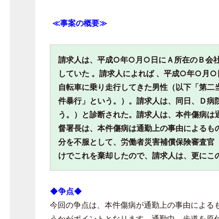
≪事案の概要≫
請求人は、平成
○
年
○
月
○
日にＡ所在のＢ会
していた 。請求人によれば 、平成
○
年
○
月
○
自転車に乗り走行してきた男性（以下「第二
件暴行」という。）。請求人は、同日、Ｄ病
う。）と診断された。請求人は、本件傷病は
督署長は、本件傷病は通勤上の事由によるも
分を不服として、労働者災害補償保険審査官
けでこれを棄却したので、請求人は、更にこ
◆争点◆
今回の争点は、本件傷病が通勤上の事由による
うかがポイントとなります。通勤中、歩道を原