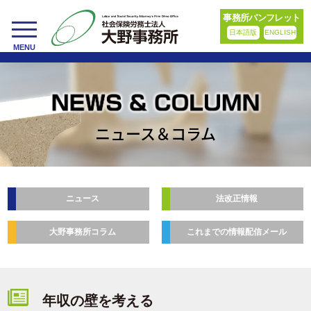
事務所パンフレット
日本語版
ENGLISH
toggle
MENU
navigation
ニュース＆コラム
ニュース
法改正情報
大野事務所コラム
これまでの情報配信メール
年収の壁を考える