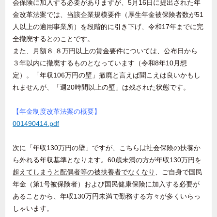
会保険に加入する必要がありますが、
5
月
16
日に提出された年
金改革法案では、当該企業規模要件（厚生年金被保険者数が
51
人以上の適用事業所）を段階的に引き下げ、令和
17
年までに完
全撤廃するとのことです。
また、月額８
.
８万円以上の賃金要件については、公布日から
３年以内に撤廃するものとなっています（令和
8
年
10
月想
定）。「年収
106
万円の壁」撤廃と言えば聞こえは良いかもし
れませんが、「週
20
時間以上の壁」は残された状態です。
【年金制度改革法案の概要】
001490414.pdf
次に「年収
130
万円の壁」ですが、こちらは社会保険の扶養か
ら外れる年収基準となります。
60
歳未満の方が年収
130
万円を
超えてしまうと配偶者等の被扶養者でなくなり
、ご自身で国民
年金（第
1
号被保険者）および国民健康保険に加入する必要が
あることから、年収
130
万円未満で勤務する方々が多くいらっ
しゃいます。