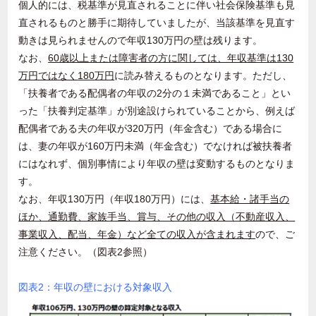
個人的には、税基準が見直されることに伴い社会保険基準も見
直されるものと勝手に期待していましたが、当該基準を見直す
動きは見られませんので年収
130
万円の壁は残ります。
なお、
60
歳以上または障害者の方に関しては、年収基準は
130
万円ではなく
180
万円
に読み替えるものとなります。ただし、
「扶養者である配偶者の年収の
2
分の１未満であること」とい
った「扶養判定基準」が別途設けられていることから、例えば
配偶者である夫の年収が
320
万円（年金含む）である場合に
は、妻の年収が
160
万円未満（年金含む）でなければ被扶養者
にはなれず、個別事情により年収の壁は変動するものとなりま
す。
なお、年収
130
万円（年収
180
万円）には、
基本給・諸手当の
ほか、通勤費、家族手当、賞与、その他の収入（不動産収入、
事業収入、配当、年金）など全ての収入が含まれます
ので、ご
注意ください。（図表
2
参照）
図表2：年収の壁における対象収入