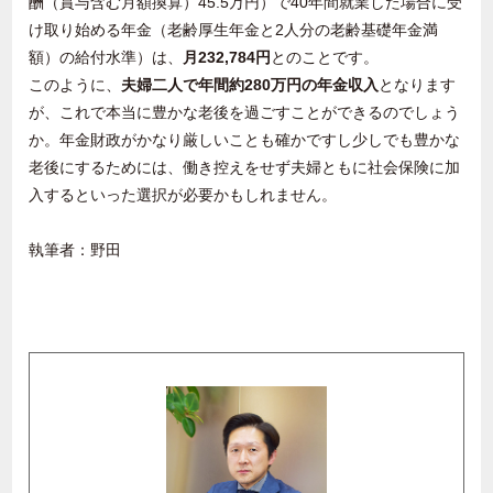
酬（賞与含む月額換算）
45.5
万円）で
40
年間就業した場合に受
け取り始める年金（老齢厚生年金と
2
人分の老齢基礎年金満
額）の給付水準）は、
月
232,784
円
とのことです。
このように、
夫婦二人で年間約
280
万円の年金収入
となります
が、これで本当に豊かな老後を過ごすことができるのでしょう
か。年金財政がかなり厳しいことも確かですし少しでも豊かな
老後にするためには、働き控えをせず夫婦ともに社会保険に加
入するといった選択が必要かもしれません。
執筆者：野田