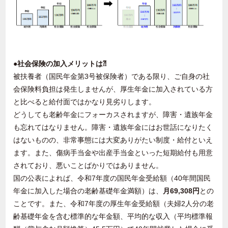
●社会保険の加入メリットは
⁈
被扶養者（国民年金第
3
号被保険者）である限り、ご自身の社
会保険料負担は発生しませんが、厚生年金に加入されている方
と比べると給付面ではかなり見劣りします。
どうしても老齢年金にフォーカスされますが、障害・遺族年金
も忘れてはなりません。障害・遺族年金にはお世話になりたく
はないものの、非常事態には大変ありがたい制度・給付といえ
ます。また、傷病手当金や出産手当金といった短期給付も用意
されており、悪いことばかりではありません。
国の公表によれば、令和
7
年度の国民年金受給額（
40
年間国民
年金に加入した場合の老齢基礎年金満額）は、
月
69,308
円
との
ことです。また、令和
7
年度の厚生年金受給額（夫婦
2
人分の老
齢基礎年金を含む標準的な年金額、平均的な収入（平均標準報