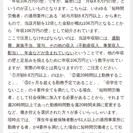
「年収
106
万円の壁」ですが、厳密には「月収
8.8
万円の壁」と
いうのが正しいものとなります。こちらは、いわゆる「短時間
労働者」の適用要件にある「給与月額
8.8
万円以上」から来た
もので、当該月額を
12
倍した金額が概ね
106
万円となることか
ら「年収
106
万円の壁」として紹介されています。
ここで注意しなければならないのは、当該年収額には、
通勤
費、家族手当、賞与、その他の収入（不動産収入、事業収入、
配当）、年金などが含まれていない
ということです。他の年収
の壁と足並みを揃えるために年収
106
万円という数字が出てい
ますが、実際の年収とは異なりますので、ご注意ください。
「①月額
8.8
万円以上」のほか、「②週
20
時間以上勤務するこ
と」、「③
2
ヶ月を超える勤務予定であること」、「④学生で
ないこと」の４要件全てを満たしている場合、「短時間労働
者」として社会保険に加入する必要があることから、それまで
週
20
時間以上であった勤務時間数を週
20
時間未満に変更する
など、働き控えを選択された方々が多くいらっしゃいます。
現時点では、「厚生年金被保険者数が
51
人以上の適用事業所に
勤務する者」が
4
要件を満たした場合に短時間労働者として社