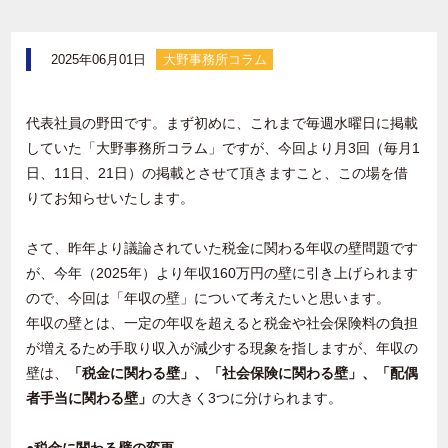
2025年06月01日
大野事務所コラム
代表社員の野田です。まず初めに、これまで毎週水曜日に掲載
していた「大野事務所コラム」ですが、今回より月
3
回（毎月
1
日、
11
日、
21
日）の掲載とさせて頂きますこと、この場を借
りてお知らせいたします。
さて、昨年より議論されていた税金に関わる年収の壁問題です
が、今年（
2025
年）より年収
160
万円の壁に引き上げられます
ので、今回は「年収の壁」について考えたいと思います。
年収の壁とは、一定の年収を超えると税金や社会保険料の負担
が増えるため手取り収入が減少する現象を指しますが、年収の
壁は、
「税金に関わる壁」、「社会保険に関わる壁」、「配偶
者手当に関わる壁」
の大きく
3
つに分けられます。