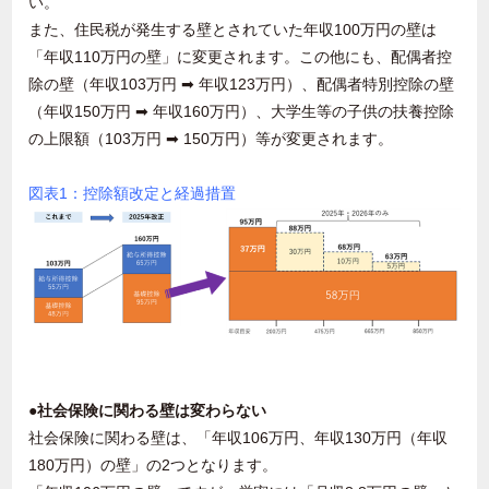
い。
また、住民税が発生する壁とされていた年収
100
万円の壁は
「年収
110
万円の壁」に変更されます。この他にも、配偶者控
除の壁（年収
103
万円 ➡ 年収
123
万円）、配偶者特別控除の壁
（年収
150
万円
➡
年収
160
万円）、大学生等の子供の扶養控除
の上限額（
103
万円
➡ 150
万円）等が変更されます。
図表1：控除額改定と経過措置
●社会保険に関わる壁は変わらない
社会保険に関わる壁は、「年収
106
万円、年収
130
万円（年収
180
万円）の壁」の
2
つとなります。