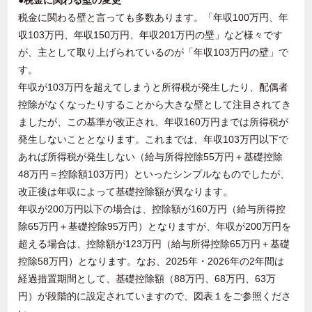
●税金に関わる壁の変更
税金に関わる壁と言っても多数あります。「年収
100
万円、年
収
103
万円、年収
150
万円、年収
201
万円の壁」など様々です
が、主として取り上げられているのが「年収
103
万円の壁」で
す。
年収が
103
万円を超えてしまうと所得税が発生したり、配偶者
控除がなくなったりすることから大きな壁として注目されてき
ましたが、この基準が改正され、年収
160
万円までは所得税が
発生しないこととなります。これまでは、年収
103
万円以下で
あれば所得税が発生しない（給与所得控除
55
万円＋基礎控除
48
万円＝控除額
103
万円）といったシンプルなものでしたが、
改正後は年収によって基礎控除額が異なります。
年収が
200
万円以下の場合は、控除額が
160
万円（給与所得控
除
65
万円＋基礎控除
95
万円）となりますが、年収が
200
万円を
超える場合は、控除額が
123
万円（給与所得控除
65
万円＋基礎
控除
58
万円）となります。なお、
2025
年・
2026
年の
2
年間は
経過措置期間として、基礎控除額（
88
万円、
68
万円、
63
万
円）が段階的に設定されていますので、図表１をご参照くださ