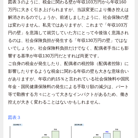
図表３のように、税金に関わる壁が年収
103
万円から年収
160
万円に大きく引き上げられますが、当該変更により働き控えは
解消されるのでしょうか。前述しましたように、社会保険の壁
は変わりません。私見ではありますが、これまで「年収
103
万
円の壁」を意識して就労していた方にとって今後強く意識され
るのは、社会保険負担が発生する「年収
130
万円の壁」ではな
いでしょうか。社会保険料負担だけでなく、配偶者手当にも影
響する基準が年収
130
万円だとすれば尚更です。
ご自身の税金が発生したり、配偶者の税控除（配偶者控除）に
影響したりするような税金に関わる年収の壁も大きな意味合い
がありますが、年収の約
15
％と言われている社会保険料や国民
年金・国民健康保険料の発生による手取り額の減少は、パート
等で勤務する方々にとって大きなインパクトがあるため、働き
控えが大きく変わることはないかもしれません。
図表３