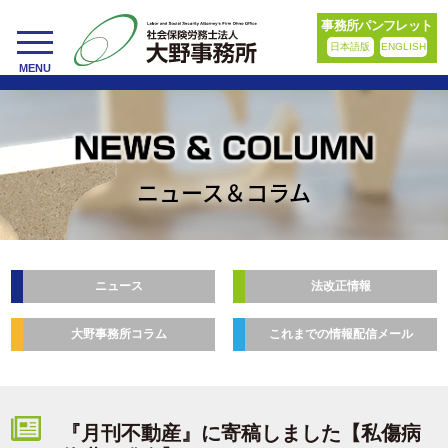
事務所パンフレット
日本語版
ENGLISH
toggle
MENU
navigation
ニュース＆コラム
ニュース
法改正情報
大野事務所コラム
これまでの情報配信メール
『月刊不動産』に寄稿しました【私傷病