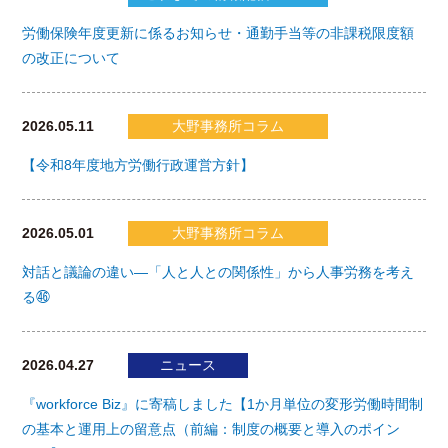
労働保険年度更新に係るお知らせ・通勤手当等の非課税限度額
の改正について
2026.05.11
大野事務所コラム
【令和8年度地方労働行政運営方針】
2026.05.01
大野事務所コラム
対話と議論の違い―「人と人との関係性」から人事労務を考え
る㊻
2026.04.27
ニュース
『workforce Biz』に寄稿しました【1か月単位の変形労働時間制
の基本と運用上の留意点（前編：制度の概要と導入のポイン