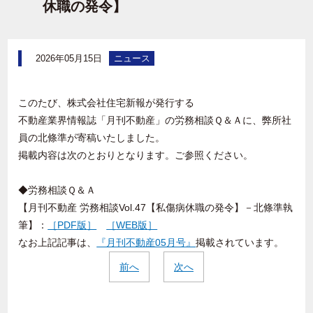
休職の発令】
2026年05月15日
ニュース
このたび、株式会社住宅新報が発行する
不動産業界情報誌「月刊不動産」の労務相談Ｑ＆Ａに、弊所社
員の北條準が寄稿いたしました。
掲載内容は次のとおりとなります。ご参照ください。
◆労務相談Ｑ＆Ａ
【月刊不動産 労務相談
Vol.47【私傷病休職の発令】
－北條準執
筆】：
［
PDF版
］
［
WEB版
］
なお上記記事は、
『月刊不動産05月号』
掲載されています。
前へ
次へ