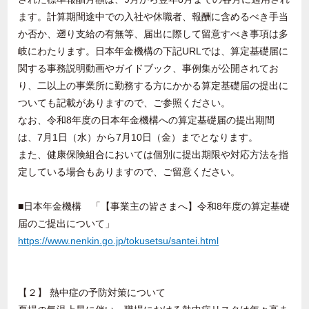
ます。計算期間途中での入社や休職者、報酬に含めるべき手当
か否か、遡り支給の有無等、届出に際して留意すべき事項は多
岐にわたります。日本年金機構の下記URLでは、算定基礎届に
関する事務説明動画やガイドブック、事例集が公開されてお
り、二以上の事業所に勤務する方にかかる算定基礎届の提出に
ついても記載がありますので、ご参照ください。
なお、令和8年度の日本年金機構への算定基礎届の提出期間
は、7月1日（水）から7月10日（金）までとなります。
また、健康保険組合においては個別に提出期限や対応方法を指
定している場合もありますので、ご留意ください。
■日本年金機構 「【事業主の皆さまへ】令和8年度の算定基礎
届のご提出について」
https://www.nenkin.go.jp/tokusetsu/santei.html
【２】 熱中症の予防対策について