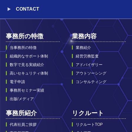
CONTACT
事務所の特徴
業務内容
当事務所の特徴
業務紹介
組織的なサポート体制
経営労務監査
数字で見る実績紹介
アドバイザリー
高いセキュリティ体制
アウトソーシング
電子申請
コンサルティング
事務所セミナー実績
出版/メディア
事務所紹介
リクルート
代表社員ご挨拶
リクルートTOP