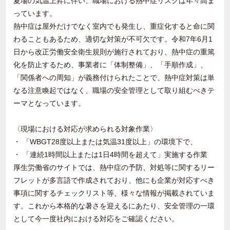
夏場の気温上昇に伴い、職場における熱中症リスクは年々高ま
っています。
熱中症は屋外だけでなく室内でも発生し、重症化すると命に関
わることもあるため、適切な対策が不可欠です。令和7年6月1
日から改正労働安全衛生規則が施行されており、熱中症の重篤
化を防止するため、事業者に「体制整備」、「手順作成」、
「関係者への周知」が義務付けられたことで、熱中症対策は単
なる注意喚起ではなく、職場の安全管理として取り組むべきテ
ーマとなっています。
〈現場における対応が求められる対象作業〉
・ 「WBGT28度以上または気温31度以上」の環境下で、
・ 「連続1時間以上または1日4時間を超えて」実施する作業
厚生労働省のサイトでは、熱中症の予防、対処等に関するリー
フレットが多言語で作成されており、他にも企業が対応すべき
事項に関するチェックリスト等、様々な情報が掲載されていま
す。これから本格的な暑さを迎えるにあたり、安全管理の一環
として今一度社内における対応をご確認ください。