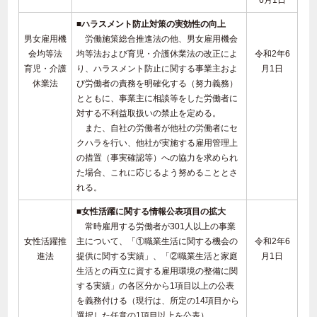
6月1日
■ハラスメント防止対策の実効性の向上
男女雇用機
労働施策総合推進法の他、男女雇用機会
会均等法
均等法および育児・介護休業法の改正によ
令和2年6
育児・介護
り、ハラスメント防止に関する事業主およ
月1日
休業法
び労働者の責務を明確化する（努力義務）
とともに、事業主に相談等をした労働者に
対する不利益取扱いの禁止を定める。
また、自社の労働者が他社の労働者にセ
クハラを行い、他社が実施する雇用管理上
の措置（事実確認等）への協力を求められ
た場合、これに応じるよう努めることとさ
れる。
■女性活躍に関する情報公表項目の拡大
常時雇用する労働者が301人以上の事業
女性活躍推
主について、「①職業生活に関する機会の
令和2年6
進法
提供に関する実績」、「②職業生活と家庭
月1日
生活との両立に資する雇用環境の整備に関
する実績」の各区分から1項目以上の公表
を義務付ける（現行は、所定の14項目から
選択した任意の1項目以上を公表）。