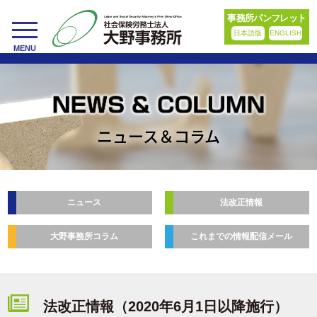
事務所パンフレット
日本語版
ENGLISH
toggle
MENU
navigation
ニュース＆コラム
ニュース
法改正情報
大野事務所コラム
これまでの情報配信メール
法改正情報（2020年6月1日以降施行）