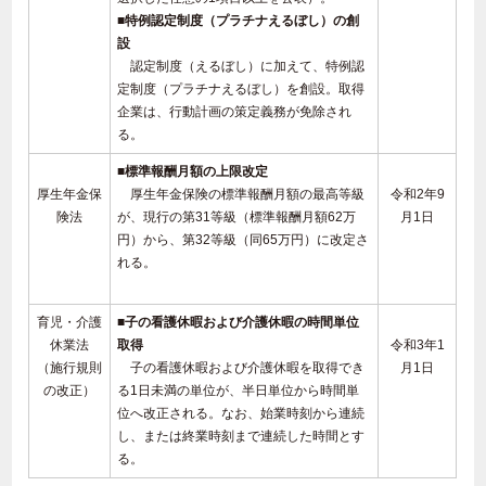
■特例認定制度（プラチナえるぼし）の創
設
認定制度（えるぼし）に加えて、特例認
定制度（プラチナえるぼし）を創設。取得
企業は、行動計画の策定義務が免除され
る。
■標準報酬月額の上限改定
厚生年金保
厚生年金保険の標準報酬月額の最高等級
令和2年9
険法
が、現行の第31等級（標準報酬月額62万
月1日
円）から、第32等級（同65万円）に改定さ
れる。
育児・介護
■子の看護休暇および介護休暇の時間単位
休業法
取得
令和3年1
（施行規則
子の看護休暇および介護休暇を取得でき
月1日
の改正）
る1日未満の単位が、半日単位から時間単
位へ改正される。なお、始業時刻から連続
し、または終業時刻まで連続した時間とす
る。