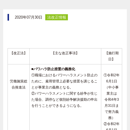
2020年07月30日
法改正情報
【改正法】
【主な改正事項】
【施行期
日】
■パワハラ防止措置の義務化
①職場におけるパワーハラスメント防止の
①令和2年
労働施策総
ために、雇用管理上必要な措置を講じるこ
6月1日
合推進法
とが事業主の義務となる。
（中小事
②パワーハラスメントに関する紛争が生じ
業主は
た場合、調停など個別紛争解決援助の申出
令和4年3
を行うことができるようになる。
月31日ま
で努力義
務）
②令和2年