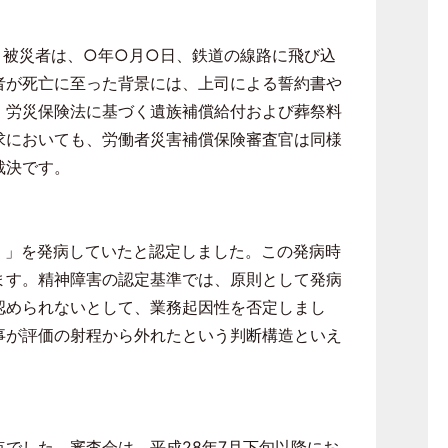
。被災者は、○年○月○日、鉄道の線路に飛び込
者が死亡に至った背景には、上司による誓約書や
、労災保険法に基づく遺族補償給付および葬祭料
求においても、労働者災害補償保険審査官は同様
裁決です。
）」を発病していたと認定しました。この発病時
ます。精神障害の認定基準では、原則として発病
認められないとして、業務起因性を否定しまし
事が評価の射程から外れたという判断構造といえ
点でした。審査会は、平成
28
年
7
月下旬以降にお