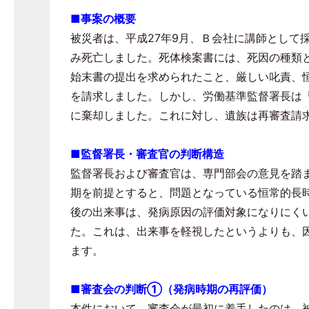
■事案の概要
被災者は、平成
27
年
9
月、Ｂ会社に講師として
み死亡しました。死体検案書には、死因の種類
始末書の提出を求められたこと、厳しい叱責、
を請求しました。しかし、労働基準監督署長は
に棄却しました。これに対し、遺族は再審査請
■
監督署長・審査官の判断構造
監督署長および審査官は、専門部会の意見を踏ま
期を前提とすると、問題となっている恒常的長
後の出来事は、発病原因の評価対象になりにく
た。これは、出来事を軽視したというよりも、
ます。
■審査会の判断①（発病時期の再評価）
本件において、審査会が最初に着手したのは、