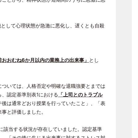
機として心理状態が急激に悪化し、遅くとも自殺
前おおむね
6
か月以内の業務上の出来事」
とし
については、人格否定や明確な退職強要とまでは
ら、認定基準別表
1
における
「上司とのトラブル
午後は通常どおり授業を行っていたこと」、「表
来事と評価しました。
に該当する状況が存在していました。認定基準
」、「その後に生じる出来事に対するストレス対