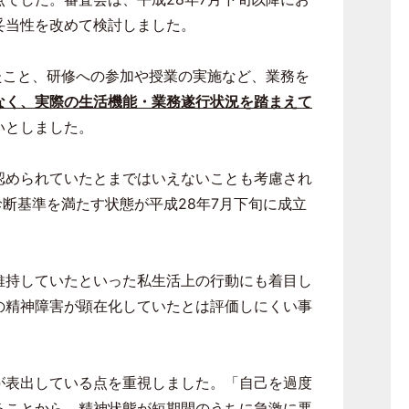
妥当性を改めて検討しました。
たこと、研修への参加や授業の実施など、業務を
なく、実際の生活機能・業務遂行状況を踏まえて
いとしました。
認められていたとまではいえないことも考慮され
診断基準を満たす状態が平成
28
年
7
月下旬に成立
維持していたといった私生活上の行動にも着目し
の精神障害が顕在化していたとは評価しにくい事
が表出している点を重視しました。「自己を過度
ることから、精神状態が短期間のうちに急激に悪