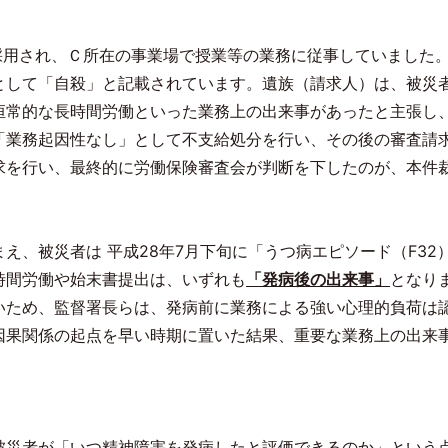
採用され、Ｃ所在の事業場で授業等の業務に従事していました
として「自殺」と記載されています。遺族（請求人）は、被災
恒常的な長時間労働といった業務上の出来事があったと主張し
「業務起因性なし」として不支給処分を行い、その後の審査請
求を行い、最終的に労働保険審査会が判断を下したのが、本件
え、被災者は 平成
28
年
7
月下旬に「うつ病エピソード（
F32
時間労働や始末書提出は、いずれも
「発病後の出来事」
となり
いため、監督署長らは、発病前に業務による強い心理的負荷は
因果関係の起点を早い時期に置いた結果、重要な業務上の出来
被災者が「いつ精神障害を発病したと評価できるのか」という