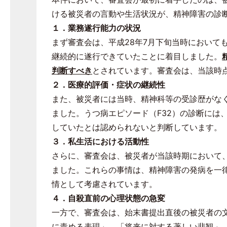
ける被災者の言動や生活状況が、精神障害の診
１．業務遂行能力の状況
まず審査会は、平成
28
年
7
月下旬当時において
継続的に遂行できていたことに着目しました。
判断すべき
とされています。審査会は、当該時
２．医療的評価・症状の継続性
また、被災者には当時、精神科等の受診歴がな
ました。うつ病エピソード（
F32
）の診断には
していたとは認められないと判断しています。
３．私生活における活動性
さらに、審査会は、被災者が当該時期において
ました。これらの事情は、精神障害の発病を一
情として考慮されています。
４．自殺直前の心理状態の急変
一方で、審査会は、始末書提出直後の被災者の
に責める表現」、「将来に対する著しい悲観」