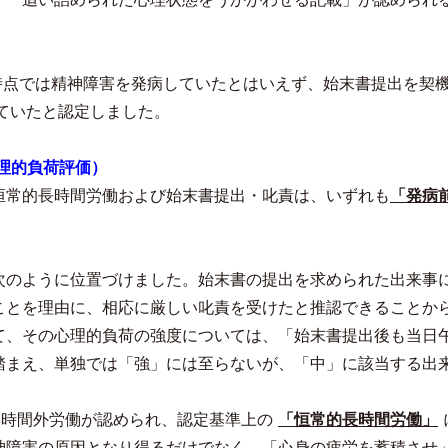
時点では精神障害を発病していたとはいえず、始末書提出を契
ていたと認定しました。
理的負荷評価
）
恒常的長時間労働および始末書提出・叱責は、いずれも
「発病
次のように位置づけました。始末書の提出を求められた出来事
ことを理由に、相応に厳しい叱責を受けたと推認できることか
て、その心理的負荷の強度については、「始末書提出後も当日
踏まえ、単独では「強」には至らないが、「中」に該当する出
る時間外労働が認められ、認定基準上の
「恒常的長時間労働」
神障害の原因となり得るだけでなく、「心身の疲労を蓄積させ