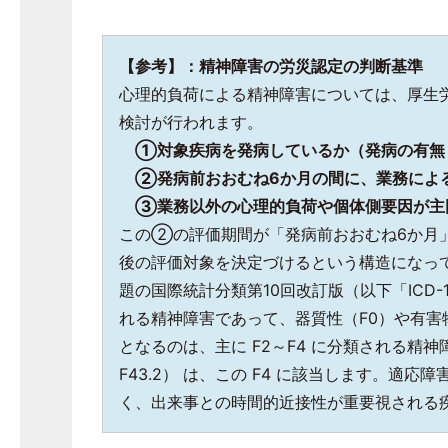
【参考】：精神障害の労災認定の判断基準
心理的負荷による精神障害については、厚生
検討が行われます。
①対象疾病を発病しているか（発病の有無
②発病前おおむね
6
か月の間に、業務によ
③業務以外の心理的負荷や個体側要因が主
この②の評価期間が「発病前おおむね6か月
後の評価対象を決定づけるという構造になっ
題の国際統計分類第10回改訂版（以下「ICD
れる精神障害であって、器質性（F0）や有害
となるのは、主に F2～F4 に分類される精神
F43.2） は、この F4 に該当します。
く、出来事との時間的近接性が重要視される