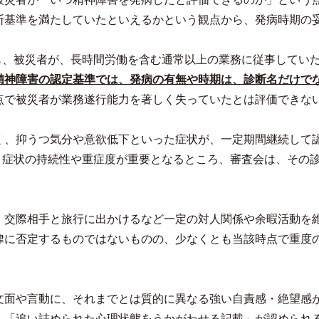
断基準を満たしていたといえるかという観点から、発病時期の
も、被災者が、長時間労働を含む通常以上の業務に従事してい
精神障害の認定基準では、発病の有無や時期は、診断名だけで
点で被災者が業務遂行能力を著しく失っていたとは評価できな
く、抑うつ気分や意欲低下といった症状が、一定期間継続して
、症状の持続性や重症度が重要となるところ、審査会は、その
、交際相手と旅行に出かけるなど一定の対人関係や余暇活動を
律に否定するものではないものの、少なくとも当該時点で重度
文面や言動に、それまでとは質的に異なる強い自責感・絶望感
、「追い詰められた心理状態をうかがわせる記載」が認められ