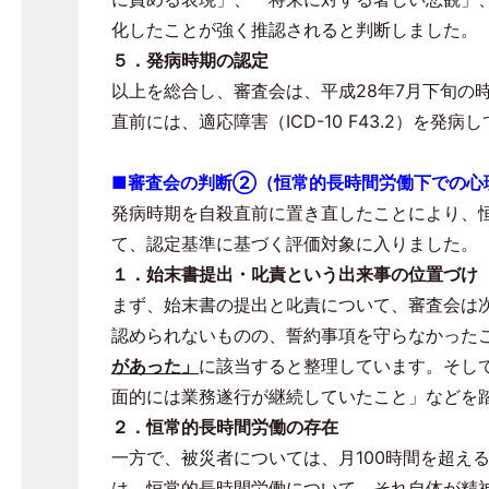
化したことが強く推認されると判断しました。
５．発病時期の認定
以上を総合し、審査会は、平成
28
年
7
月下旬の
直前には、適応障害（
ICD-10 F43.2
）を発病し
■審査会の判断②（恒常的長時間労働下での心
発病時期を自殺直前に置き直したことにより、
て、認定基準に基づく評価対象に入りました。
１．始末書提出・叱責という出来事の位置づけ
まず、始末書の提出と叱責について、審査会は
認められないものの、誓約事項を守らなかった
があった」
に該当すると整理しています。そし
面的には業務遂行が継続していたこと」などを
２．恒常的長時間労働の存在
一方で、被災者については、月
100
時間を超え
は、恒常的長時間労働について、それ自体が精