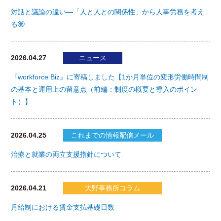
対話と議論の違い―「人と人との関係性」から人事労務を考え
る㊻
2026.04.27
ニュース
『workforce Biz』に寄稿しました【1か月単位の変形労働時間制
の基本と運用上の留意点（前編：制度の概要と導入のポイン
ト）】
2026.04.25
これまでの情報配信メール
治療と就業の両立支援指針について
2026.04.21
大野事務所コラム
月給制における賃金支払基礎日数