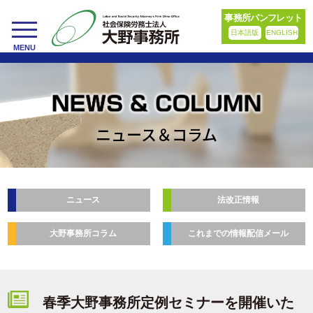
事務所パンフレット
日本語版
ENGLISH
toggle
MENU
navigation
ニュース＆コラム
ニュース
法改正情報
大野事務所コラム
これまでの情報配信メール
春季大野事務所定例セミナーを開催いた