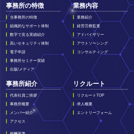
事務所の特徴
業務内容
当事務所の特徴
業務紹介
組織的なサポート体制
経営労務監査
数字で見る実績紹介
アドバイザリー
高いセキュリティ体制
アウトソーシング
電子申請
コンサルティング
事務所セミナー実績
出版/メディア
事務所紹介
リクルート
代表社員ご挨拶
リクルートTOP
事務所概要
求人概要
メンバー紹介
エントリーフォーム
アクセス
報酬基準