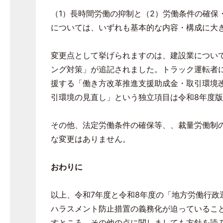
（
1
）長時間労働の抑制と（
2
）労働条件の確保
については、いずれも基本的な内容・構成に大
変更点として挙げられますのは、建設業につい
ング対策」が追記されました。トラック運転者
援する「働き方改革推進支援助成金・取引環境
引環境の見直し」という独立項目は令和
8
年度版
その他、法定労働条件の確保等、、裁量労働制
な変更はありません。
おわりに
以上、令和
7
年度と令和
8
年度の「地方労働行政
ハラスメント防止措置の義務化が迫っているこ
すところ、その他の点に関しましても方針を読