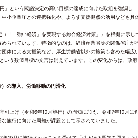
円」という閣議決定の高い目標の達成に向けた取組を強調し、
、中小企業庁との連携強化や、よろず支援拠点の活用なども具
定（「「強い経済」を実現する総合経済対策」）を根拠に示し
改められています。特徴的なのは、経済産業省等の関係省庁が
共団体による支援策など、厚生労働省以外の施策も含めた幅広
という数値目標の文言は消えています。この変化からは、政府
給）の導入、労働移動の円滑化
率引上げ（令和
6
年
10
月施行）の周知に加え、令和
7
年
10
月に
滑な施行に向けた周知が課題として示されていました。
7
年
10
月に施行されたことを受けて「引き続き周知を図る」と