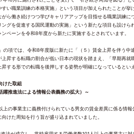
やすい職業訓練の本格実施」という項目が加えられたことが挙
ながら働き続けつつ学びキャリアアップを目指せる職業訓練に
リングを促進する国民運動の実施」という新たな項目も設けら
ャンペーンを令和
8
年度から新たに実施するとされています。
」の項では、令和
8
年度版に新たに「（５）賃金上昇を伴う中
が上昇する転職の割合が低い日本の現状を踏まえ、「早期再就
上昇する形での転職を後押しする姿勢が明確になっているとい
向けた取組
活躍推進法による情報公表義務の拡大）～
以上の事業主に義務付けられている男女の賃金差異に係る情報
に向けた周知を行う旨が盛り込まれていました。
推進法が成立し、常時雇用する労働者数
101
人以上の事業主に対