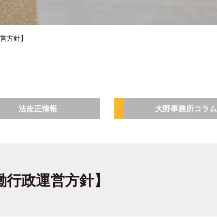
運営方針】
法改正情報
大野事務所コラム
働行政運営方針】