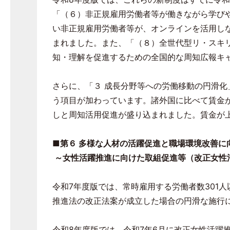
「（６）非正規雇用労働者等が働きながら学び
い非正規雇用労働者等が、オンラインを活用し
まれました。また、「（８）全世代型リ・スキ
知・理解を促進するための全国的な周知広報キ
さらに、「３ 成長分野等への労働移動の円滑化
う項目が加わっています。諸外国に比べて賃金
しと周知活用促進が盛り込まれました。賃金が
■第６ 多様な人材の活躍促進と職場環境改善に
～女性活躍推進に向けた取組促進等（改正女性
令和
7
年度版では、常時雇用する労働者数
301
人
推進法の改正法案が成立した場合の円滑な施行
令和
8
年度版では、令和
7
年
6
月に改正女性活躍