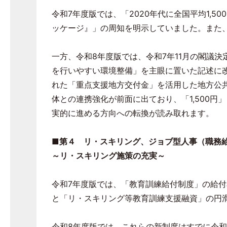
令和
7
年度版では、「
2020
年代に全国平均
1,500
ッケージ』」の周知を明示していました。また
一方、令和
8
年度版では、令和
7
年
11
月の閣議決
を行いやすい環境整備」を主眼に置いた記述に
れた「重点支援地方交付金」を活用した地方公
体との連携強化が前面に出ており、「
1,500
円」
実的に進める方向への転換が読み取れます。
■第４ リ・スキリング、ジョブ型人事（職務
～リ・スキリング施策の充実～
令和
7
年度版では、「教育訓練給付制度」の給付
と「リ・スキリング等教育訓練支援融資」の円
令和
8
年度版では、これらの新制度はすでに令和