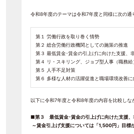
令和
8
年度のテーマは令和
7
年度と同様に次の通
第１ 労働行政を取り巻く情勢
第２ 総合労働行政機関としての施策の推進
第３ 最低賃金･賃金の引上げに向けた支援、
第４ リ・スキリング、ジョブ型人事（職務
第５ 人手不足対策
第６ 多様な人材の活躍促進と職場環境改善に
以下に令和
7
年度と令和
8
年度の内容を比較しな
■第３ 最低賃金･賃金の引上げに向けた支援
～賃金引上げ支援については「
1,500
円」目標