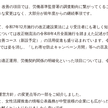
・改善の項目では、労働基準監督署の調査動向に繋がってくる
きな変更はなく、大部分が前年度からの継続事項です。
て、令和
7
年
12
月施行の改正建設業法により受注者にも著しく短
については改正物流法の令和
8
年
4
月全面施行を踏まえた記述が
改善コース（新設予定）」の活用促進も盛り込まれています。
では姿を消し、「しわ寄せ防止キャンペーン月間」等への言及
の適正運用、労働契約関係の明確化といった項目については、
運営方針」の変更点等の一部をご紹介しました。
と、女性活躍推進の情報公表義務が中堅規模の企業にも広がっ
み解くヒントになりましたら幸いです。