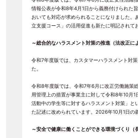
情報公表が令和
8
年
4
月
1
日から義務付けられた
おいても対応が求められることになりました。
立支援コース」の活用促進も新たに明記されて
～総合的なハラスメント対策の推進（法改正に
令和
7
年度版では、カスタマーハラスメント対策
た。
令和
8
年度版では、令和
7
年
6
月に改正労働施策
用管理上の措置が事業主に対して令和
8
年
10
月
1
活動中の学生等に対するハラスメント対策」と
た記述に改められています。
2026
年
10
月
1
日の
～安全で健康に働くことができる環境づくり（