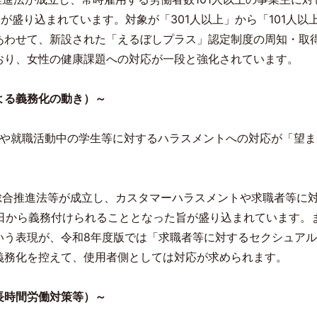
旨が盛り込まれています。対象が「
301
人以上」から「
101
人以
あわせて、新設された「えるぼしプラス」認定制度の周知・取
おり、女性の健康課題への対応が一段と強化されています。
よる義務化の動き）～
や就職活動中の学生等に対するハラスメントへの対応が「望ま
総合推進法等が成立し、カスタマーハラスメントや求職者等に
日から義務付けられることとなった旨が盛り込まれています。
いう表現が、令和
8
年度版では「求職者等に対するセクシュアル
義務化を控えて、使用者側としては対応が求められます。
長時間労働対策等）～