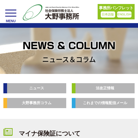
事務所パンフレット
日本語版
ENGLISH
toggle
MENU
navigation
ニュース＆コラム
ニュース
法改正情報
大野事務所コラム
これまでの情報配信メール
マイナ保険証について