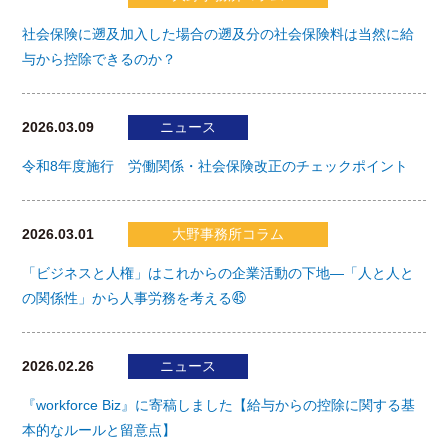
社会保険に遡及加入した場合の遡及分の社会保険料は当然に給
与から控除できるのか？
2026.03.09
ニュース
令和8年度施行 労働関係・社会保険改正のチェックポイント
2026.03.01
大野事務所コラム
「ビジネスと人権」はこれからの企業活動の下地―「人と人と
の関係性」から人事労務を考える㊺
2026.02.26
ニュース
『workforce Biz』に寄稿しました【給与からの控除に関する基
本的なルールと留意点】