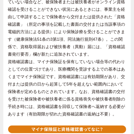
ていない場合など、被保険者または被扶養者がオンライン資格
確認を受けることができない状況にあるときには、事業主を経
由して申請することで保険者から交付または提供された「資格
確認書」（所定の事項を記載した書面の交付または当該事項の
電磁的方法による提供）により保険診療を受けることができま
す（健康保険法
51
条の
3
第
1
項、同法施行規則
47
条）。この関
係で、資格取得届および被扶養者（異動）届には、「資格確認
書発行要否」欄が新たに追加されています。
資格確認書は、マイナ保険証を保有していない場合等の代わり
としての位置づけであり、医療機関を受診する上での基本はあ
くまでマイナ保険証です。資格確認書には有効期限があり、交
付または提供の日から起算して
5
年を超えない範囲内において
保険者が定めるものとされています。なお、資格確認書の交付
を受けた被保険者や被扶養者に係る資格喪失や被扶養者削除の
手続き時には、資格確認書を回収して保険者へ返納する必要が
あります（有効期限が切れた資格確認書の返納は不要）。