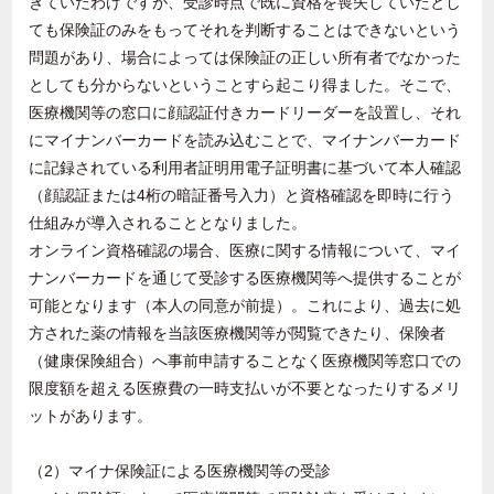
きていたわけですが、受診時点で既に資格を喪失していたとし
ても保険証のみをもってそれを判断することはできないという
問題があり、場合によっては保険証の正しい所有者でなかった
としても分からないということすら起こり得ました。そこで、
医療機関等の窓口に顔認証付きカードリーダーを設置し、それ
にマイナンバーカードを読み込むことで、マイナンバーカード
に記録されている利用者証明用電子証明書に基づいて本人確認
（顔認証または
4
桁の暗証番号入力）と資格確認を即時に行う
仕組みが導入されることとなりました。
オンライン資格確認の場合、医療に関する情報について、マイ
ナンバーカードを通じて受診する医療機関等へ提供することが
可能となります（本人の同意が前提）。これにより、過去に処
方された薬の情報を当該医療機関等が閲覧できたり、保険者
（健康保険組合）へ事前申請することなく医療機関等窓口での
限度額を超える医療費の一時支払いが不要となったりするメリ
ットがあります。
（
2
）マイナ保険証による医療機関等の受診