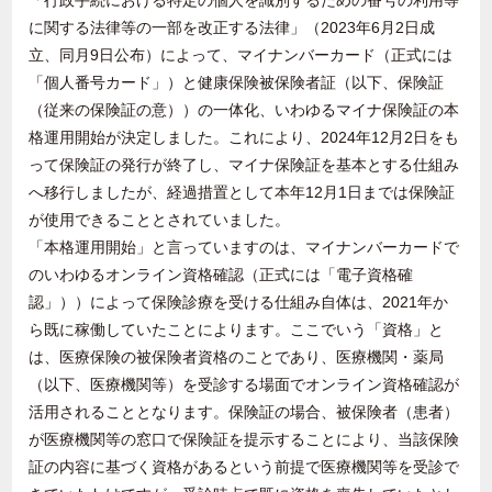
「行政手続における特定の個人を識別するための番号の利用等
に関する法律等の一部を改正する法律」（
2023
年
6
月
2
日成
立、同月
9
日公布）によって、マイナンバーカード（正式には
「個人番号カード」）と健康保険被保険者証（以下、保険証
（従来の保険証の意））の一体化、いわゆるマイナ保険証の本
格運用開始が決定しました。これにより、
2024
年
12
月
2
日をも
って保険証の発行が終了し、マイナ保険証を基本とする仕組み
へ移行しましたが、経過措置として本年
12
月
1
日までは保険証
が使用できることとされていました。
「本格運用開始」と言っていますのは、マイナンバーカードで
のいわゆるオンライン資格確認（正式には「電子資格確
認」））によって保険診療を受ける仕組み自体は、
2021
年か
ら既に稼働していたことによります。ここでいう「資格」と
は、医療保険の被保険者資格のことであり、医療機関・薬局
（以下、医療機関等）を受診する場面でオンライン資格確認が
活用されることとなります。保険証の場合、被保険者（患者）
が医療機関等の窓口で保険証を提示することにより、当該保険
証の内容に基づく資格があるという前提で医療機関等を受診で