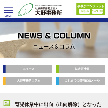
事務所パンフレット
日本語版
ENGLISH
toggle
MENU
navigation
ニュース＆コラム
ニュース
法改正情報
大野事務所コラム
これまでの情報配信メール
育児休業中に出向（出向解除）となった