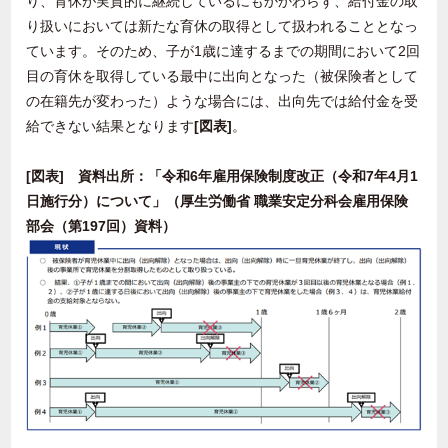
り、育休が実質的に継続しているにもかかわらず、給付金の取
り扱いにおいては新たな育休の取得として扱われることとなっ
ています。そのため、子が
1
歳に達するまでの期間において
2
回
目の育休を取得している最中に出向となった（被保険者として
の在籍先が変わった）ような場合には、出向先では給付金を受
給できない結果となります
[
図表
]
。
[
図表
]
資料出所：「令和
6
年雇用保険制度改正（令和
7
年
4
月
1
日施行分）について」（厚生労働省 職業安定分科会雇用保険
部会（第
197
回）資料）