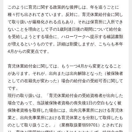
このように育児に関する政策的な後押しは、年を追うごとに
種々打ち出されてきています。反対に、育児休業給付金に関し
て取り扱いが厳格化される点もあり、それは保育所に入所でき
ないことを理由として子の
1
歳到達日後の期間について給付金
を受給しようとする場合に、ハローワークへ提示する確認書類
が増えるというものです。詳細は割愛しますが、こちらも本年
4
月からの変更点です。
育児休業給付金に関しては、もう一つ
4
月から変更となること
があります。それが、出向または出向解除となった（被保険者
としての在籍先が変わった）場合の給付金の受給可否に関して
です。
現行の取り扱いは、「育児休業給付金の受給資格者が出向した
場合であって、当該被保険者資格の喪失後
1
日の空白もなく被
保険者資格を取得した場合には、出向元事業所における育児休
業と、出向先事業所における育児休業とを分割して取得したも
のとして取り扱うこと。」（業務取扱要領
59701
）とされてお