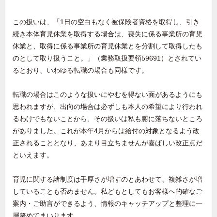
この扱いは、「
1
日の空白もなく被保険者資格を取得し、引き
続き本体育児休業を取得する場合は、喪失に係る事業所の育児
休業と、取得に係る事業所の育児休業とを分割して取得したも
のとして取り扱うこと。」（業務取扱要領
59691
）とされてい
るとおり、いわゆる転職の場合も同様です。
転職の場合はこのような扱いにやむを得ない面があるようにも
思われますが、出向の場合は必ずしも本人の希望により行われ
るわけでもないことから、その扱いは私も腑に落ちないところ
がありました。これが本年
4
月からは給付の対象となるよう改
正されることとなり、あまり目立ちませんが喜ばしい改正点だ
といえます。
育児に関する諸制度は手厚さが増すのとあわせて、複雑さが増
していることも否めません。私どもとしてもお客様へ的確なご
案内・ご助言ができるよう、情報のキャッチアップと整理に一
層努めてまいります。