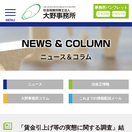
事務所パンフレット
日本語版
ENGLISH
toggle
MENU
navigation
ニュース＆コラム
ニュース
法改正情報
大野事務所コラム
これまでの情報配信メール
「賃金引上げ等の実態に関する調査」結