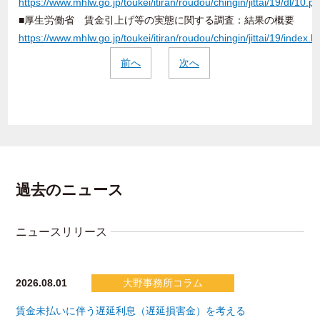
https://www.mhlw.go.jp/toukei/itiran/roudou/chingin/jittai/19/dl/10.pd
■厚生労働省 賃金引上げ等の実態に関する調査：結果の概要
https://www.mhlw.go.jp/toukei/itiran/roudou/chingin/jittai/19/index.h
前へ
次へ
過去のニュース
ニュースリリース
2026.08.01
大野事務所コラム
賃金未払いに伴う遅延利息（遅延損害金）を考える