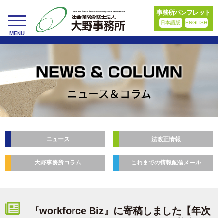
事務所パンフレット
日本語版
ENGLISH
toggle
MENU
navigation
ニュース＆コラム
ニュース
法改正情報
大野事務所コラム
これまでの情報配信メール
『workforce Biz』に寄稿しました【年次