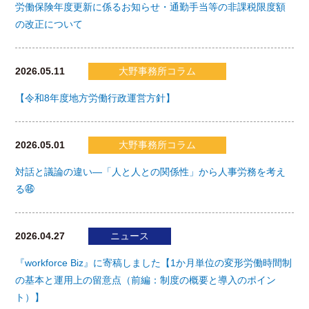
労働保険年度更新に係るお知らせ・通勤手当等の非課税限度額
の改正について
2026.05.11
大野事務所コラム
【令和8年度地方労働行政運営方針】
2026.05.01
大野事務所コラム
対話と議論の違い―「人と人との関係性」から人事労務を考え
る㊻
2026.04.27
ニュース
『workforce Biz』に寄稿しました【1か月単位の変形労働時間制
の基本と運用上の留意点（前編：制度の概要と導入のポイン
ト）】