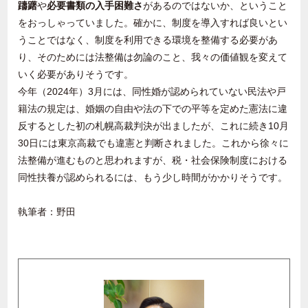
躊躇
や
必要書類の入手困難さ
があるのではないか、ということ
をおっしゃっていました。確かに、制度を導入すれば良いとい
うことではなく、制度を利用できる環境を整備する必要があ
り、そのためには法整備は勿論のこと、我々の価値観を変えて
いく必要がありそうです。
今年（
2024
年）
3
月には、同性婚が認められていない民法や戸
籍法の規定は、婚姻の自由や法の下での平等を定めた憲法に違
反するとした初の札幌高裁判決が出ましたが、これに続き
10
月
30
日には東京高裁でも違憲と判断されました。これから徐々に
法整備が進むものと思われますが、税・社会保険制度における
同性扶養が認められるには、もう少し時間がかかりそうです。
執筆者：野田