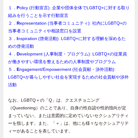
１．
P
olicy (行動宣言): 企業や団体全体でLGBTQ+に対する取り
組みを行うことを示す行動宣言
２．
R
epresentation (当事者コミュニティ): 社内にLGBTQ+の
当事者コミュニティや相談窓口を設置
３．
I
nspiration (啓発活動): LGBTQ+に対する理解を深めるた
めの啓発活動
４．
D
evelopment (人事制度・プログラム): LGBTQ+の従業員
が働きやすい環境を整えるための人事制度やプログラム
５．
E
ngagement/Empowerment (社会貢献・渉外活動):
LGBTQ+が暮らしやすい社会を実現するための社会貢献や渉外
活動
なお、
LGBTQ
＋の「
Q
」は、クエスチョニング
（
Questioning
）のことであり、自身の性自認や性的指向が定
まっていない、または意図的に定めていないセクシュアリティ
ーを指します。また、「＋」は、他にも様々なセクシュアリテ
ィーがあることを表しています。