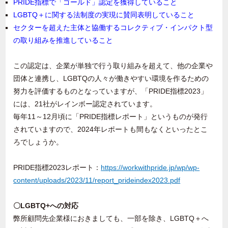
PRIDE指標で「ゴールド」認定を獲得していること
LGBTQ＋に関する法制度の実現に賛同表明していること
セクターを超えた主体と協働するコレクティブ・インパクト型
の取り組みを推進していること
この認定は、企業が単独で行う取り組みを超えて、他の企業や
団体と連携し、
LGBTQ
の人々が働きやすい環境を作るための
努力を評価するものとなっていますが、「
PRIDE
指標
2023
」
には、
21
社がレインボー認定されています。
毎年
11
～
12
月頃に「
PRIDE
指標レポート」というものが発行
されていますので、
2024
年レポートも間もなくといったとこ
ろでしょうか。
PRIDE指標
2023
レポート：
https://workwithpride.jp/wp/wp-
content/uploads/2023/11/report_prideindex2023.pdf
〇LGBTQ+への対応
弊所顧問先企業様におきましても、一部を除き、
LGBTQ
＋へ