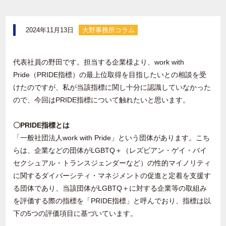
2024年11月13日
大野事務所コラム
代表社員の野田です。担当する企業様より、
work with
Pride
（
PRIDE
指標）の最上位取得を目指したいとの相談を受
けたのですが、私が当該指標に関し十分に認識していなかった
ので、今回は
PRIDE
指標について触れたいと思います。
〇PRIDE指標とは
「一般社団法人
work with Pride
」という団体があります。こち
らは、企業などの団体が
LGBTQ
＋（レズビアン・ゲイ・バイ
セクシュアル・トランスジェンダーなど）の性的マイノリティ
に関するダイバーシティ・マネジメントの促進と定着を支援す
る団体であり、当該団体が
LGBTQ
＋に対する企業等の取組み
を評価する際の指標を「
PRIDE
指標」と呼んでおり、指標は以
下の
5
つの評価項目に基づいています。