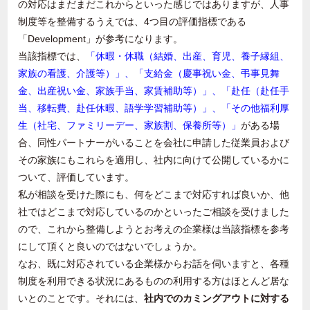
の対応はまだまだこれからといった感じではありますが、人事
制度等を整備するうえでは、
4
つ目の評価指標である
「
Development
」が参考になります。
当該指標では、
「休暇・休職（結婚、出産、育児、養⼦縁組、
家族の看護、介護等）」、「⽀給⾦（慶事祝い⾦、弔事⾒舞
⾦、出産祝い⾦、家族⼿当、家賃補助等）」、「赴任（赴任⼿
当、移転費、赴任休暇、語学学習補助等）」、「その他福利厚
⽣（社宅、ファミリーデー、家族割、保養所等）」
がある場
合、同性パートナーがいることを会社に申請した従業員および
その家族にもこれらを適⽤し、社内に向けて公開しているかに
ついて、評価しています。
私が相談を受けた際にも、何をどこまで対応すれば良いか、他
社ではどこまで対応しているのかといったご相談を受けました
ので、これから整備しようとお考えの企業様は当該指標を参考
にして頂くと良いのではないでしょうか。
なお、既に対応されている企業様からお話を伺いますと、各種
制度を利用できる状況にあるものの利用する方はほとんど居な
いとのことです。それには、
社内でのカミングアウトに対する