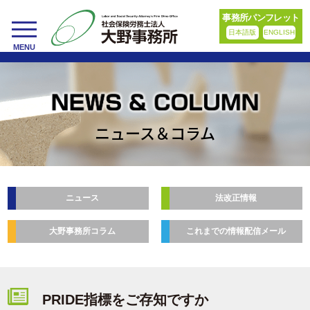
事務所パンフレット
日本語版
ENGLISH
toggle
MENU
navigation
ニュース＆コラム
ニュース
法改正情報
大野事務所コラム
これまでの情報配信メール
PRIDE指標をご存知ですか