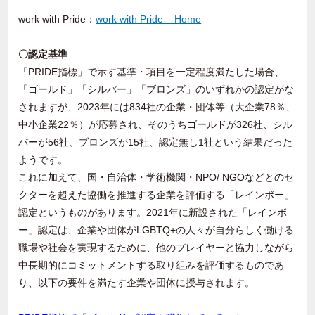
work with Pride：
work with Pride – Home
〇認定基準
「
PRIDE
指標」で示す基準・項目を一定程度満たした場合、
「ゴールド」「シルバー」「ブロンズ」のいずれかの認定がな
されますが、
2023
年には
834
社の企業・団体等（大企業
78
％、
中小企業
22
％）が応募され、そのうちゴールドが
326
社、シル
バーが
56
社、ブロンズが
15
社、認定無し
1
社という結果だった
ようです。
これに加えて、国・自治体・学術機関・
NPO/ NGO
などとのセ
クターを超えた協働を推進する企業を評価する「レインボー」
認定というものがあります。
2021
年に新設された「レインボ
ー」認定は、企業や団体が
LGBTQ+
の人々が自分らしく働ける
職場や社会を実現するために、他のプレイヤーと協力しながら
中長期的にコミットメントする取り組みを評価するものであ
り、以下の要件を満たす企業や団体に授与されます。