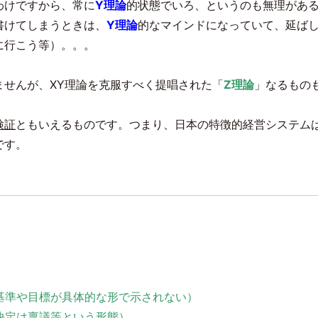
わけですから、常に
Y理論
的状態でいろ、というのも無理があ
書けてしまうときは、
Y理論
的なマインドになっていて、延ば
に行こう等）。。。
ませんが、
XY
理論を克服すべく提唱された「
Z理論
」なるもの
検証
ともいえるものです。つまり、日本の特徴的経営システム
です。
基準や目標が具体的な形で示されない）
決定は稟議等という形態）