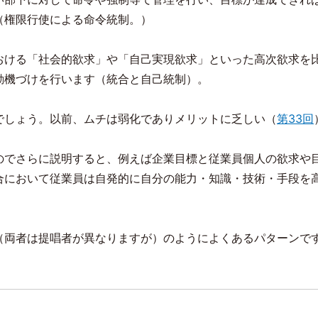
（権限行使による命令統制。）
おける「社会的欲求」や「自己実現欲求」といった高次欲求を
動機づけを行います（統合と自己統制）。
でしょう。以前、ムチは弱化でありメリットに乏しい（
第
33
回
のでさらに説明すると、例えば企業目標と従業員個人の欲求や
合において従業員は自発的に自分の能力・知識・技術・手段を
（両者は提唱者が異なりますが）のようによくあるパターンで