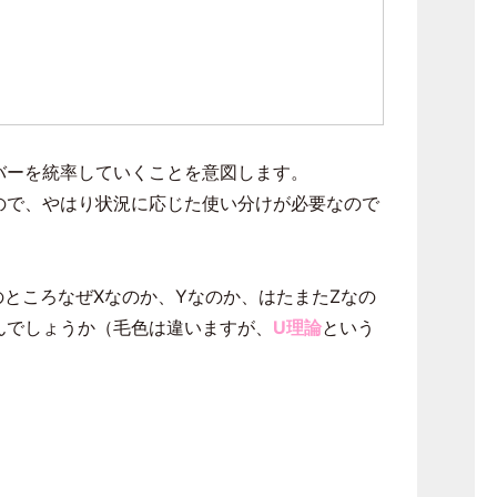
バーを統率していくことを意図します。
ので、やはり状況に応じた使い分けが必要なので
のところなぜ
X
なのか、
Y
なのか、はたまた
Z
なの
んでしょうか（毛色は違いますが、
U理論
という