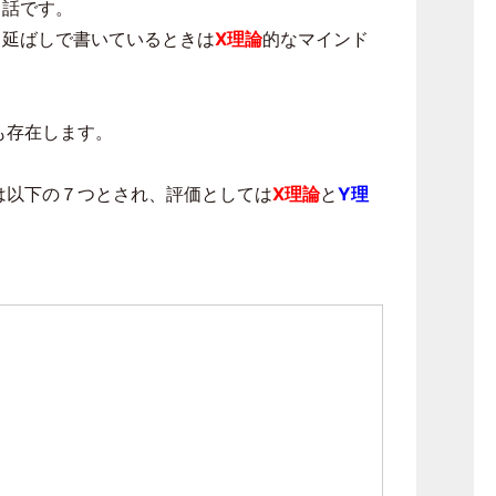
る話です。
し延ばしで書いているときは
X理論
的なマインド
も存在します。
は以下の７つとされ、評価としては
X理論
と
Y理