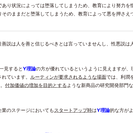
であり状況によっては堕落してしまうため、教育により努力を
りそのままだと堕落してしまうため、教育によって悪を押さえ
性善説は人を善と信じるべきとは言っていませんし、性悪説は
一見すると
Y理論
の方が優れているというように見えますが、
されています。
ルーティンが要求されるような場面
では、利潤
う。
付加価値の増加を目的とする
ような新商品の研究開発部門
企業のステージにおいても
スタートアップ時
は
Y理論
的な方が