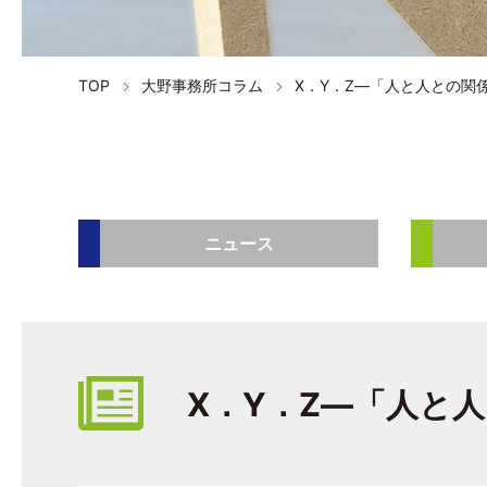
TOP
大野事務所コラム
X．Y．Z―「人と人との関
ニュース
X．Y．Z―「人と