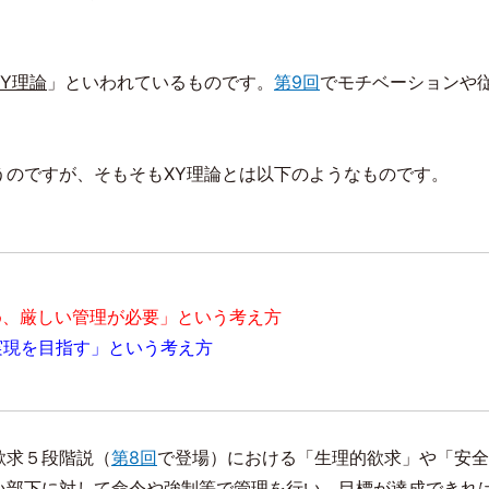
Y理論
」といわれているものです。
第
9
回
でモチベーションや
うのですが、そもそも
XY
理論とは以下のようなものです。
め、厳しい管理が必要」という考え方
実現を目指す」という考え方
欲求５段階説（
第
8
回
で登場）における「生理的欲求」や「安全
い部下に対して命令や強制等で管理を行い、目標が達成できれ