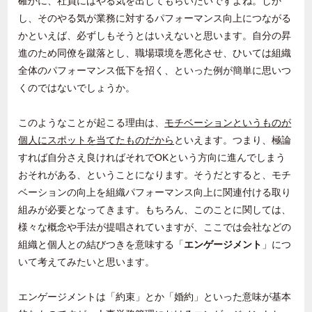
確かに、社員にはやる気を出してもらいたいですよね。しか
し、そのやる気が業務に対するパフォーマンス向上につながる
かといえば、必ずしもそうとはいえないと思います。自分の昇
進のため同僚を蹴落とし、職場環境を悪化させ、ひいては組織
全体のパフォーマンス低下を招く、といった例が簡単に思いつ
くのではないでしょうか。
このようなことが起こる理由は、
モチベーションというものが
個人にスポットを当てたものだから
といえます。つまり、極論
すれば自分さえ良ければそれで
OK
という方向に進んでしまう
おそれがある、ということになります。そうだとすると、モチ
ベーションの向上を組織パフォーマンス向上に関連付ける取り
組みが必要となってきます。もちろん、このことに関しては、
様々な概念や手法が提唱されていますが、ここでは会社などの
組織と個人との結びつきを意味する「
エンゲージメント
」につ
いて考えてみたいと思います。
エンゲージメントは「約束」とか「婚約」といった意味が基本