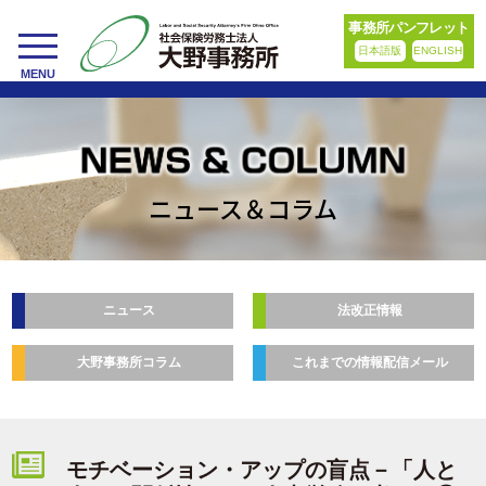
事務所パンフレット
日本語版
ENGLISH
toggle
MENU
navigation
ニュース＆コラム
ニュース
法改正情報
大野事務所コラム
これまでの情報配信メール
モチベーション・アップの盲点－「人と