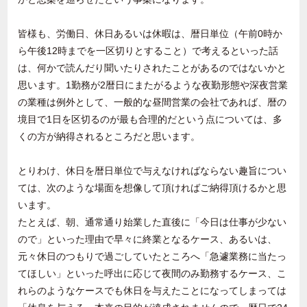
皆様も、労働日、休日あるいは休暇は、暦日単位（午前0時か
ら午後12時までを一区切りとすること）で考えるといった話
は、何かで読んだり聞いたりされたことがあるのではないかと
思います。1勤務が2暦日にまたがるような夜勤形態や深夜営業
の業種は例外として、一般的な昼間営業の会社であれば、暦の
境目で1日を区切るのが最も合理的だという点については、多
くの方が納得されるところだと思います。
とりわけ、休日を暦日単位で与えなければならない趣旨につい
ては、次のような場面を想像して頂ければご納得頂けるかと思
います。
たとえば、朝、通常通り始業した直後に「今日は仕事が少ない
ので」といった理由で早々に終業となるケース、あるいは、
元々休日のつもりで過ごしていたところへ「急遽業務に当たっ
てほしい」といった呼出に応じて夜間のみ勤務するケース、こ
れらのようなケースでも休日を与えたことになってしまっては