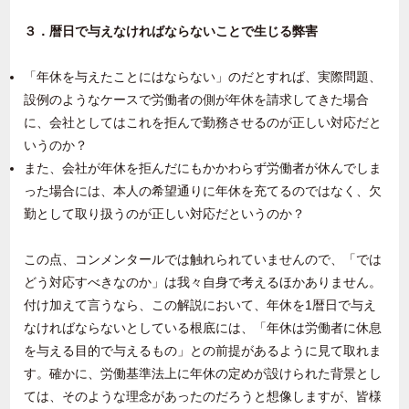
３．暦日で与えなければならないことで生じる弊害
「年休を与えたことにはならない」のだとすれば、実際問題、
設例のようなケースで労働者の側が年休を請求してきた場合
に、会社としてはこれを拒んで勤務させるのが正しい対応だと
いうのか？
また、会社が年休を拒んだにもかかわらず労働者が休んでしま
った場合には、本人の希望通りに年休を充てるのではなく、欠
勤として取り扱うのが正しい対応だというのか？
この点、コンメンタールでは触れられていませんので、「では
どう対応すべきなのか」は我々自身で考えるほかありません。
付け加えて言うなら、この解説において、年休を1暦日で与え
なければならないとしている根底には、「年休は労働者に休息
を与える目的で与えるもの」との前提があるように見て取れま
す。確かに、労働基準法上に年休の定めが設けられた背景とし
ては、そのような理念があったのだろうと想像しますが、皆様