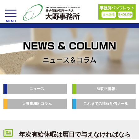
事務所パンフレット
日本語版
ENGLISH
toggle
MENU
navigation
ニュース＆コラム
ニュース
法改正情報
大野事務所コラム
これまでの情報配信メール
年次有給休暇は暦日で与えなければなら