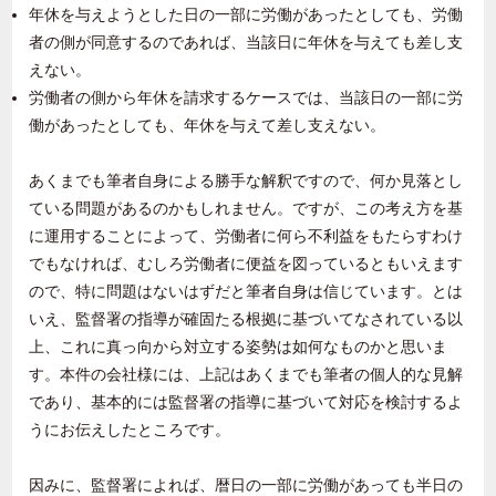
年休を与えようとした日の一部に労働があったとしても、労働
者の側が同意するのであれば、当該日に年休を与えても差し支
えない。
労働者の側から年休を請求するケースでは、当該日の一部に労
働があったとしても、年休を与えて差し支えない。
あくまでも筆者自身による勝手な解釈ですので、何か見落とし
ている問題があるのかもしれません。ですが、この考え方を基
に運用することによって、労働者に何ら不利益をもたらすわけ
でもなければ、むしろ労働者に便益を図っているともいえます
ので、特に問題はないはずだと筆者自身は信じています。とは
いえ、監督署の指導が確固たる根拠に基づいてなされている以
上、これに真っ向から対立する姿勢は如何なものかと思いま
す。本件の会社様には、上記はあくまでも筆者の個人的な見解
であり、基本的には監督署の指導に基づいて対応を検討するよ
うにお伝えしたところです。
因みに、監督署によれば、暦日の一部に労働があっても半日の