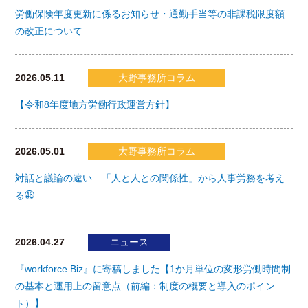
労働保険年度更新に係るお知らせ・通勤手当等の非課税限度額
の改正について
2026.05.11
大野事務所コラム
【令和8年度地方労働行政運営方針】
2026.05.01
大野事務所コラム
対話と議論の違い―「人と人との関係性」から人事労務を考え
る㊻
2026.04.27
ニュース
『workforce Biz』に寄稿しました【1か月単位の変形労働時間制
の基本と運用上の留意点（前編：制度の概要と導入のポイン
ト）】