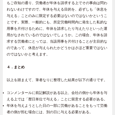
もご存知の通り、労働者が年休を請求する上でその事由は問わ
れないわけですので、年休を与える目的を、必ずしも「休息を
与える」ことのみに限定する必要はないのではないかというこ
とです。実際、一般的にも、所定労働時間内に発生した私的な
用事を片付けるために、年休を請求したり与えたりといった運
用がなされているのではないでしょうか。この場合、年休を請
求する労働者にとっては、当該用事を片付けることが主目的な
のであって、休息が与えられたかどうかはさほど重要ではない
のではないかと考えます。
４．まとめ
以上を踏まえて、筆者なりに整理した結果が以下の通りです。
コンメンタールに前記解説がある以上、会社の側から年休を与
える上では「暦日単位で与える」ことに留意する必要がある。
年休を与えようとした日の一部に労働があることをもって労働
者の側が拒む場合には、別の日に与える必要がある。