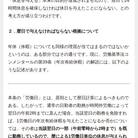
「休息を与える」本来の目的が達成されませんので、暦日で24
時間休息を確保しなければ休日を与えたことにならない、との
考え方が成り立つわけです。
２．暦日で与えなければならない根拠について
年休（休暇）についても同様の理屈が当てはまるのではないか
というのは、ある部分ではその通りです。現に、労働基準法コ
ンメンタールの第39条（年次有給休暇）の解説には、以下のよ
うな記述があります。
本条の「労働日」とは、原則として暦日計算によるべきもので
ある。したがって、通常の日勤者の勤務が時間外労働によって
翌日の午前2時までに及んだ場合、当該翌日の勤務を免除すれ
ば、1労働日の年次有給休暇を与えたことになるか否かについ
ては、その者は
当該翌日の一部（午前零時から2時まで）を既
に勤務しているので、暦による1労働日単位の休息が与えられ