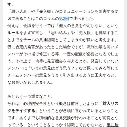
す。
「思い込み」や「先入観」がコミュニケーションを阻害する要
因であることはこのコラムの
第
2
回
で述べました。
例えば、会議を行う上では「他人の意見を否定しない」という
ルールをまず宣言し、「思い込み」や「先入観」を排除するこ
とまでをチームの共通認識としてしまうのが良いと考えます。
仮に否定的発言があったとした場合ですが、職制の最も高いメ
ンバーがその場で修正する等、一定の配慮が必要となるでしょ
う。その上で、均等に発言機会を与えるとか、発言していない
メンバーに「いまの意見はどう思う？」など振ってみる等して
チームメンバーの意見をうまく引き出せるように工夫すると、
なお良いかもしれません。
あともう一つ重要なこと。
それは、心理的安全性という概念は前述したように「
対人リス
クをテイクする
」ということが念頭に置かれているということ
です。あくまでも積極的な意見交換が行われることが前提とな
っている、ということをしっかり認識しておかないと、
単に居