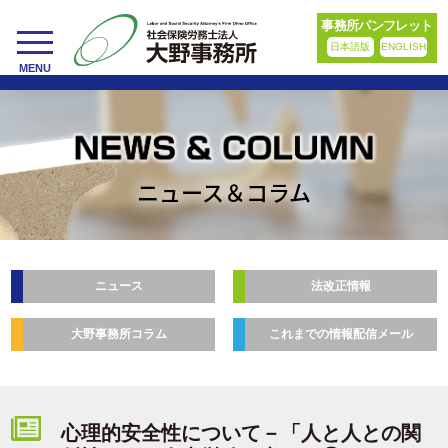
事務所パンフレット
日本語版
ENGLISH
toggle
MENU
navigation
ニュース＆コラム
ニュース
法改正情報
大野事務所コラム
これまでの情報配信メール
心理的安全性について－「人と人との関