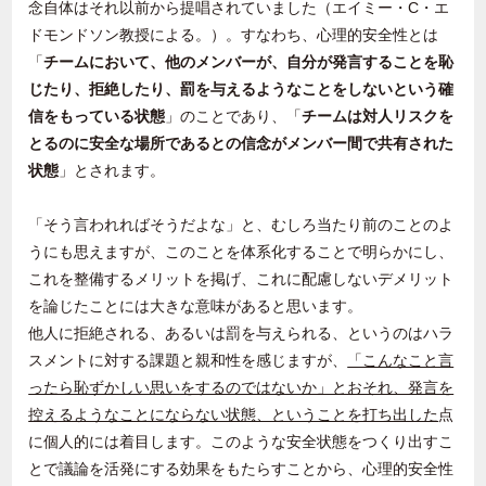
念自体はそれ以前から提唱されていました（エイミー・
C
・エ
ドモンドソン教授による。）。すなわち、心理的安全性とは
「
チームにおいて、他のメンバーが、自分が発言することを恥
じたり、拒絶したり、罰を与えるようなことをしないという確
信をもっている状態
」のことであり、「
チームは対人リスクを
とるのに安全な場所であるとの信念がメンバー間で共有された
状態
」とされます。
「そう言われればそうだよな」と、むしろ当たり前のことのよ
うにも思えますが、このことを体系化することで明らかにし、
これを整備するメリットを掲げ、これに配慮しないデメリット
を論じたことには大きな意味があると思います。
他人に拒絶される、あるいは罰を与えられる、というのはハラ
スメントに対する課題と親和性を感じますが、
「こんなこと言
ったら恥ずかしい思いをするのではないか」とおそれ、発言を
控えるようなことにならない状態、ということを打ち出した
点
に個人的には着目します。このような安全状態をつくり出すこ
とで議論を活発にする効果をもたらすことから、心理的安全性