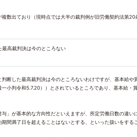
が複数出ており（現時点では大半の裁判例が旧労働契約法第
20
。
た最高裁判決は今のところない
と判断した最高裁判決は今のところないわけですが、基本給や
最一小判令和
5.7.20
））とされているところであり、基本給・
付与」が基本的な方向性だといえますが、所定労働日数の違い
約期間満了日を超えることはないとする、といった扱いをする