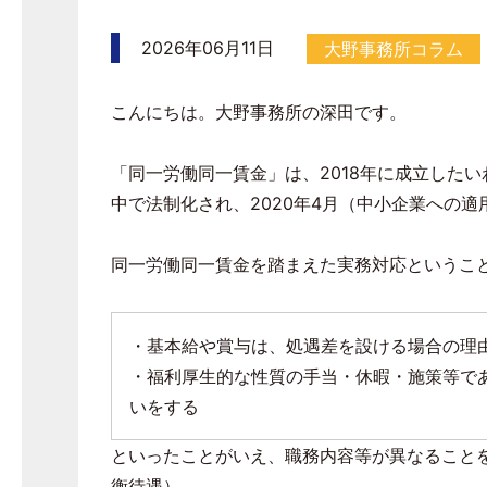
2026年06月11日
大野事務所コラム
こんにちは。大野事務所の深田です。
「同一労働同一賃金」は、
2018
年に成立したい
中で法制化され、
2020
年
4
月（中小企業への適
同一労働同一賃金を踏まえた実務対応というこ
・基本給や賞与は、処遇差を設ける場合の理
・福利厚生的な性質の手当・休暇・施策等で
いをする
といったことがいえ、職務内容等が異なること
衡待遇）。