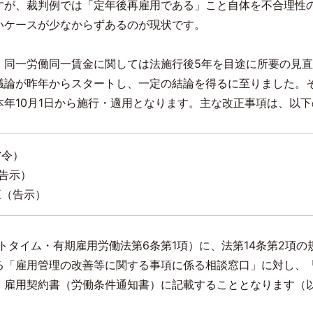
すが、裁判例では「定年後再雇用である」こと自体を不合理性
いケースが少なからずあるのが現状です。
、同一労働同一賃金に関しては法施行後
5
年を目途に所要の見直
議論が昨年からスタートし、一定の結論を得るに至りました。
本年
10
月
1
日から施行・適用となります。主な改正事項は、以下
省令）
告示）
正（告示）
トタイム・有期雇用労働法第
6
条第
1
項）に、法第
14
条第
2
項の
る「雇用管理の改善等に関する事項に係る相談窓口」に対し、
、雇用契約書（労働条件通知書）に記載することとなります（