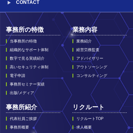
CONTACT
事務所の特徴
業務内容
当事務所の特徴
業務紹介
組織的なサポート体制
経営労務監査
数字で見る実績紹介
アドバイザリー
高いセキュリティ体制
アウトソーシング
電子申請
コンサルティング
事務所セミナー実績
出版/メディア
事務所紹介
リクルート
代表社員ご挨拶
リクルートTOP
事務所概要
求人概要