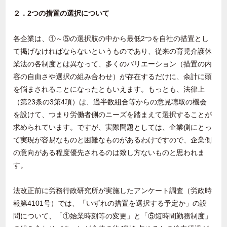
２．2つの措置の選択について
各企業は、①～⑤の選択肢の中から最低2つを自社の措置とし
て掲げなければならないというものであり、従来の育児介護休
業法の各制度とは異なって、多くのバリエーション（措置の内
容の自由さや選択の組み合わせ）が存在するだけに、余計に頭
を悩まされることになったともいえます。もっとも、法律上
（第23条の3第4項）は、過半数組合等からの意見聴取の機会
を設けて、つまり労働者側のニーズを踏まえて選択することが
求められています。ですが、実際問題としては、企業側にとっ
て実現が容易なものと困難なものがあるわけですので、企業側
の意向がある程度優先されるのは致し方ないものと思われま
す。
法改正前に労務行政研究所が実施したアンケート調査（労政時
報第4101号）では、「いずれの措置を選択する予定か」の設
問について、「①始業時刻等の変更」と「⑤短時間勤務制度」