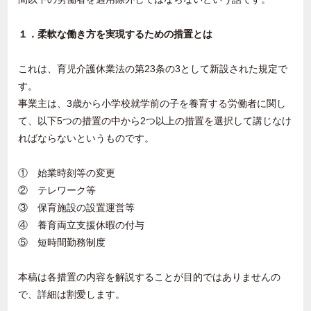
１．柔軟な働き方を実現するための措置とは
これは、育児介護休業法の第23条の3として新設された規定で
す。
事業主は、3歳から小学校就学前の子を養育する労働者に関し
て、以下5つの措置の中から2つ以上の措置を選択して講じなけ
ればならないというものです。
① 始業時刻等の変更
② テレワーク等
③ 保育施設の設置運営等
④ 養育両立支援休暇の付与
⑤ 短時間勤務制度
本稿は各措置の内容を解説することが目的ではありませんの
で、詳細は割愛します。