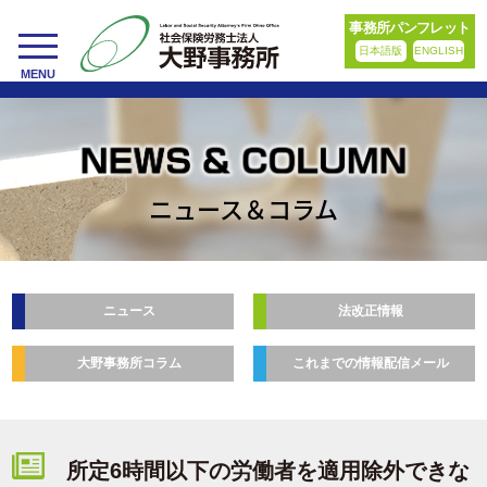
事務所パンフレット
日本語版
ENGLISH
toggle
MENU
navigation
ニュース＆コラム
ニュース
法改正情報
大野事務所コラム
これまでの情報配信メール
所定6時間以下の労働者を適用除外できな