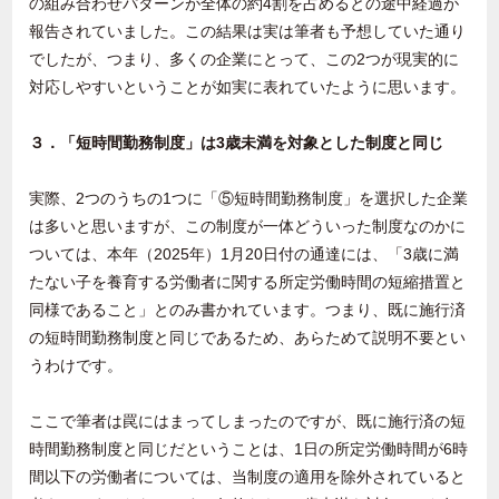
の組み合わせパターンが全体の約4割を占めるとの途中経過が
報告されていました。この結果は実は筆者も予想していた通り
でしたが、つまり、多くの企業にとって、この2つが現実的に
対応しやすいということが如実に表れていたように思います。
３．「短時間勤務制度」は3歳未満を対象とした制度と同じ
実際、2つのうちの1つに「⑤短時間勤務制度」を選択した企業
は多いと思いますが、この制度が一体どういった制度なのかに
ついては、本年（2025年）1月20日付の通達には、「3歳に満
たない子を養育する労働者に関する所定労働時間の短縮措置と
同様であること」とのみ書かれています。つまり、既に施行済
の短時間勤務制度と同じであるため、あらためて説明不要とい
うわけです。
ここで筆者は罠にはまってしまったのですが、既に施行済の短
時間勤務制度と同じだということは、1日の所定労働時間が6時
間以下の労働者については、当制度の適用を除外されていると