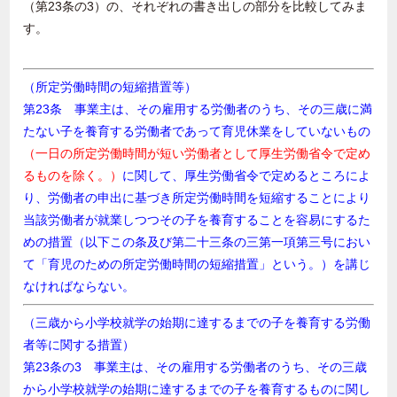
（第23条の3）の、それぞれの書き出しの部分を比較してみま
す。
（所定労働時間の短縮措置等）
第23条 事業主は、その雇用する労働者のうち、その三歳に満
たない子を養育する労働者であって育児休業をしていないもの
（一日の所定労働時間が短い労働者として厚生労働省令で定め
るものを除く。）
に関して、厚生労働省令で定めるところによ
り、労働者の申出に基づき所定労働時間を短縮することにより
当該労働者が就業しつつその子を養育することを容易にするた
めの措置（以下この条及び第二十三条の三第一項第三号におい
て「育児のための所定労働時間の短縮措置」という。）を講じ
なければならない。
（三歳から小学校就学の始期に達するまでの子を養育する労働
者等に関する措置）
第23条の3 事業主は、その雇用する労働者のうち、その三歳
から小学校就学の始期に達するまでの子を養育するものに関し