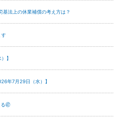
労基法上の休業補償の考え方は？
ます
水）】
26年7月29日（水）】
える㊼