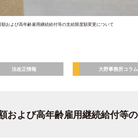
日額および高年齢雇用継続給付等の支給限度額変更について
法改正情報
大野事務所コラム
額および高年齢雇用継続給付等