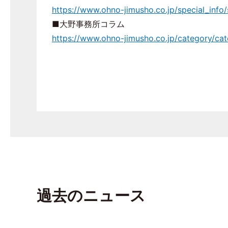
https://www.ohno-jimusho.co.jp/special_info
■大野事務所コラム
https://www.ohno-jimusho.co.jp/category/cate
過去のニュース