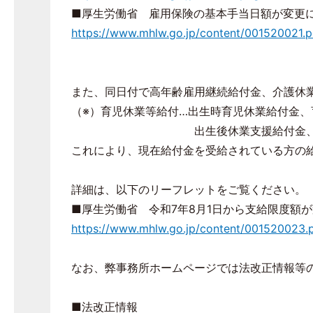
■厚生労働省 雇用保険の基本手当日額が変更
https://www.mhlw.go.jp/content/001520021.p
また、同日付で高年齢雇用継続給付金、介護休
（※）育児休業等給付…出生時育児休業給付金、
出生後休業支援給付金、育児
これにより、現在給付金を受給されている方の
詳細は、以下のリーフレットをご覧ください。
■厚生労働省 令和7年8月1日から支給限度額
https://www.mhlw.go.jp/content/001520023.
なお、弊事務所ホームページでは法改正情報等
■法改正情報