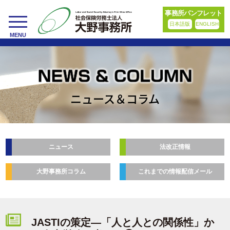
事務所パンフレット
日本語版
ENGLISH
toggle
MENU
navigation
ニュース＆コラム
ニュース
法改正情報
大野事務所コラム
これまでの情報配信メール
JASTIの策定―「人と人との関係性」か