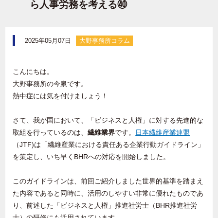
ら人事労務を考える㊵
2025年05月07日
大野事務所コラム
こんにちは。
大野事務所の今泉です。
熱中症には気を付けましょう！
さて、我が国において、「ビジネスと人権」に対する先進的な
取組を行っているのは、
繊維業界
です。
日本繊維産業連盟
（
JTF)
は「繊維産業における責任ある企業行動ガイドライン」
を策定し、いち早く
BHR
への対応を開始しました。
このガイドラインは、前回ご紹介しました世界的基準を踏まえ
た内容であると同時に、活用のしやすい非常に優れたものであ
り、前述した「ビジネスと人権」推進社労士（
BHR
推進社労
士）の研修にも活用されています。