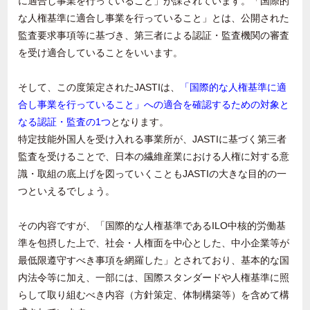
に適合し事業を行っていること」が課されています。「国際的
な人権基準に適合し事業を行っていること」とは、公開された
監査要求事項等に基づき、第三者による認証・監査機関の審査
を受け適合していることをいいます。
そして、この度策定された
JASTI
は、
「国際的な人権基準に適
合し事業を行っていること」への適合を確認するための対象と
なる認証・監査の1つ
となります。
特定技能外国人を受け入れる事業所が、
JASTI
に基づく第三者
監査を受けることで、日本の繊維産業における人権に対する意
識・取組の底上げを図っていくことも
JASTI
の大きな目的の一
つといえるでしょう。
その内容ですが、「国際的な人権基準である
ILO
中核的労働基
準を包摂した上で、社会・人権面を中心とした、中小企業等が
最低限遵守すべき事項を網羅した」とされており、基本的な国
内法令等に加え、一部には、国際スタンダードや人権基準に照
らして取り組むべき内容（方針策定、体制構築等）を含めて構