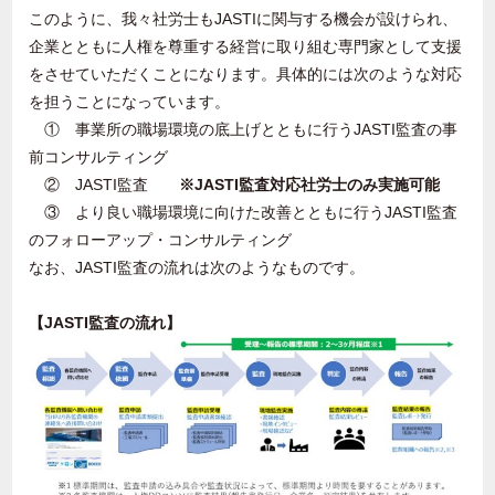
このように、我々社労士も
JASTI
に関与する機会が設けられ、
企業とともに人権を尊重する経営に取り組む専門家として支援
をさせていただくことになります。具体的には次のような対応
を担うことになっています。
① 事業所の職場環境の底上げとともに行う
JASTI
監査の事
前コンサルティング
②
JASTI
監査
※JASTI
監査対応社労士のみ実施可能
③ より良い職場環境に向けた改善とともに行う
JASTI
監査
のフォローアップ・コンサルティング
なお、
JASTI
監査の流れは次のようなものです。
【JASTI監査の流れ】