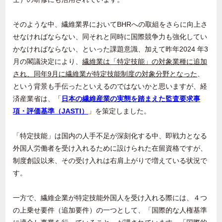
そのような中、繊維業界において
BHR
への取組をさらに向上さ
せなければならない、同それと同時に国際競争力も強化してい
かなければならない、といった課題意識、加えて昨年
2024
年
3
月の閣議決定により、
繊維業は「特定技能」の対象業種に追加
され、同年9月に繊維業が特定技能制度の対象分野となった
、
という背景も手伝ったといえるのではないかと思いますが、経
済産業省は、「
日本の繊維産業の実態を踏まえた監査要求事
項・評価基準（JASTI）
」を策定しました。
「特定技能」は国内の人手不足が深刻化する中、即戦力となる
外国人労働者を受け入れるために設けられた在留資格ですが、
制度創設以来、その受け入れは右肩上がりで増えている状況で
す。
一方で、繊維企業が特定技能外国人を受け入れる際には、４つ
の上乗せ要件（追加要件）の一つとして、「国際的な人権基準