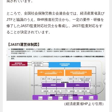
成されています。
ところで、全国社会保険労務士会連合会では、経済産業省及び
JTF
と協議のうえ、
BHR
推進社労士から、一定の要件・研修を
修了した
JASTI
監査対応社労士を養成し、
JASTI
監査対応をす
ることが決定されています。
【JASTI運営体制図】
（経済産業省
HP
より引用）