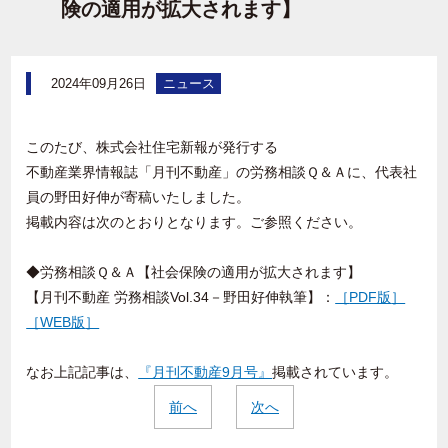
険の適用が拡大されます】
2024年09月26日
ニュース
このたび、株式会社住宅新報が発行する
不動産業界情報誌「月刊不動産」の労務相談Ｑ＆Ａに、代表社
員の野田好伸が寄稿いたしました。
掲載内容は次のとおりとなります。ご参照ください。
◆労務相談Ｑ＆Ａ【社会保険の適用が拡大されます】
【月刊不動産 労務相談
Vol.34
－野田好伸執筆】：
［
PDF版
］
［
WEB版
］
なお上記記事は、
『月刊不動産9月号』
掲載されています。
前へ
次へ