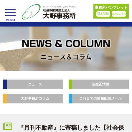
事務所パンフレット
日本語版
ENGLISH
toggle
MENU
navigation
ニュース＆コラム
ニュース
法改正情報
大野事務所コラム
これまでの情報配信メール
『月刊不動産』に寄稿しました【社会保