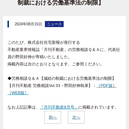
制裁における労働基準法の制限】
2024年08月15日
ニュース
このたび、株式会社住宅新報が発行する
不動産業界情報誌「月刊不動産」の労務相談Ｑ＆Ａに、代表社
員の野田好伸が寄稿いたしました。
掲載内容は次のとおりとなります。ご参照ください。
◆労務相談Ｑ＆Ａ【減給の制裁における労働基準法の制限】
【月刊不動産 労務相談
Vol.33
－野田好伸執筆】：
［
PDF版
］
［
WEB版
］
なお上記記事は、
『月刊不動産8月号』
に掲載されています。
前へ
次へ