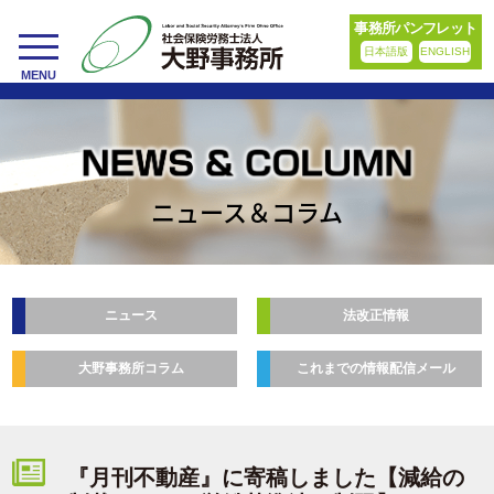
事務所パンフレット
日本語版
ENGLISH
toggle
MENU
navigation
ニュース＆コラム
ニュース
法改正情報
大野事務所コラム
これまでの情報配信メール
『月刊不動産』に寄稿しました【減給の