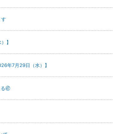
ます
水）】
26年7月29日（水）】
える㊼