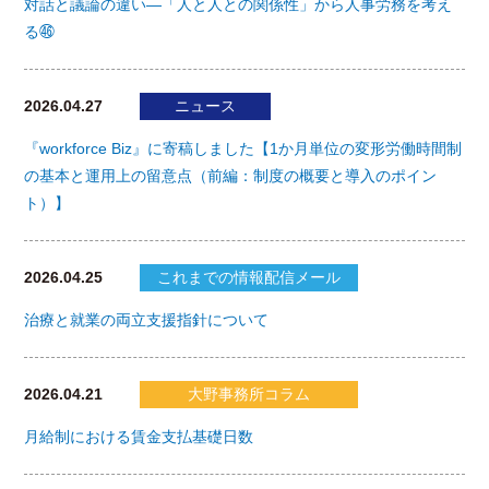
対話と議論の違い―「人と人との関係性」から人事労務を考え
る㊻
2026.04.27
ニュース
『workforce Biz』に寄稿しました【1か月単位の変形労働時間制
の基本と運用上の留意点（前編：制度の概要と導入のポイン
ト）】
2026.04.25
これまでの情報配信メール
治療と就業の両立支援指針について
2026.04.21
大野事務所コラム
月給制における賃金支払基礎日数