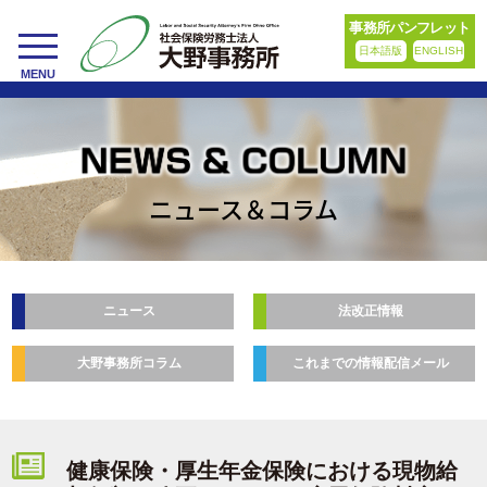
事務所パンフレット
日本語版
ENGLISH
toggle
MENU
navigation
ニュース＆コラム
ニュース
法改正情報
大野事務所コラム
これまでの情報配信メール
健康保険・厚生年金保険における現物給