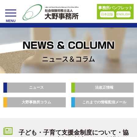
事務所パンフレット
日本語版
ENGLISH
toggle
MENU
navigation
ニュース＆コラム
ニュース
法改正情報
大野事務所コラム
これまでの情報配信メール
子ども・子育て支援金制度について・協