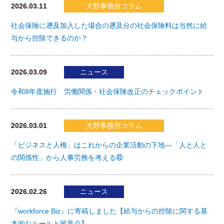
2026.03.11
大野事務所コラム
社会保険に遡及加入した場合の遡及分の社会保険料は当然に給
与から控除できるのか？
2026.03.09
ニュース
令和8年度施行 労働関係・社会保険改正のチェックポイント
2026.03.01
大野事務所コラム
「ビジネスと人権」はこれからの企業活動の下地―「人と人と
の関係性」から人事労務を考える㊺
2026.02.26
ニュース
『workforce Biz』に寄稿しました【給与からの控除に関する基
本的なルールと留意点】