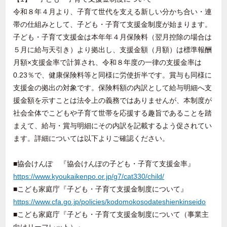
令和８年４月より、子育て世代を支える新しい分かち合い・連
帯の仕組みとして、子ども・子育て支援金制度が始まります。
子ども・子育て支援金は本年年４月保険料（翌月控除の場合は
５月に給与天引き）より拠出し、支援金額（月額）は標準報酬
月額×支援金率で計算され、令和８年度の一律の支援金率は
0.23％で、健康保険料等と同様に労使折半です。賞与も同様に
支援金の拠出の対象です。保険料額の内訳として給与明細へ支
援金額を示すことは法令上の義務ではありませんが、本制度が
社会全体でこどもや子育て世帯を応援する趣旨であることを踏
まえて、給与・賞与明細にその内訳を記載するよう促されてい
ます。詳細については以下よりご確認ください。
■協会けんぽ 『協会けんぽの子ども・子育て支援金率』
https://www.kyoukaikenpo.or.jp/g7/cat330/child/
■こども家庭庁『子ども・子育て支援金制度について』
https://www.cfa.go.jp/policies/kodomokosodateshienkinseido
■こども家庭庁『子ども・子育て支援金制度について（事業主