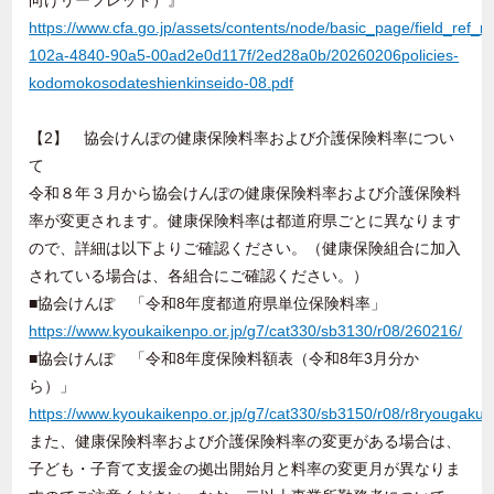
向けリーフレット）』
https://www.cfa.go.jp/assets/contents/node/basic_page/field_ref_
102a-4840-90a5-00ad2e0d117f/2ed28a0b/20260206policies-
kodomokosodateshienkinseido-08.pdf
【2】 協会けんぽの健康保険料率および介護保険料率につい
て
令和８年３月から協会けんぽの健康保険料率および介護保険料
率が変更されます。健康保険料率は都道府県ごとに異なります
ので、詳細は以下よりご確認ください。（健康保険組合に加入
されている場合は、各組合にご確認ください。）
■協会けんぽ 「令和8年度都道府県単位保険料率」
https://www.kyoukaikenpo.or.jp/g7/cat330/sb3130/r08/260216/
■協会けんぽ 「令和8年度保険料額表（令和8年3月分か
ら）」
https://www.kyoukaikenpo.or.jp/g7/cat330/sb3150/r08/r8ryougaku
また、健康保険料率および介護保険料率の変更がある場合は、
子ども・子育て支援金の拠出開始月と料率の変更月が異なりま