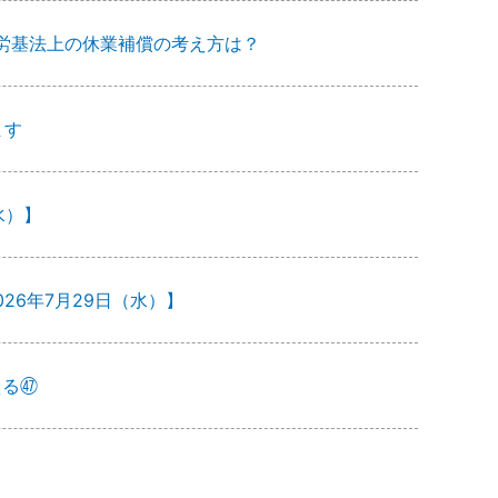
労基法上の休業補償の考え方は？
ます
水）】
26年7月29日（水）】
える㊼