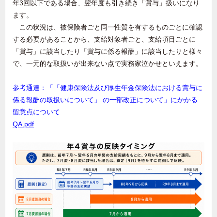
年
3
回以下である場合、翌年度も引き続き「賞与」扱いになり
ます。
この状況は、被保険者ごと同一性質を有するものごとに確認
する必要があることから、支給対象者ごと、支給項目ごとに
「賞与」に該当したり「賞与に係る報酬」に該当したりと様々
で、一元的な取扱いが出来ない点で実務家泣かせといえます。
参考通達：「「健康保険法及び厚生年金保険法における賞与に
係る報酬の取扱いについて」 の一部改正について」にかかる
留意点について
QA.pdf