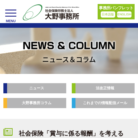
事務所パンフレット
日本語版
ENGLISH
toggle
MENU
navigation
ニュース＆コラム
ニュース
法改正情報
大野事務所コラム
これまでの情報配信メール
社会保険「賞与に係る報酬」を考える