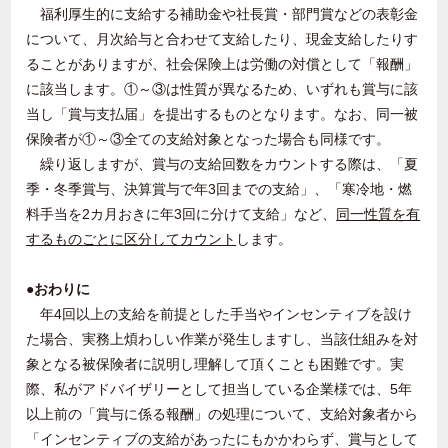
福利厚生的に支給する補助金や社長賞・部門賞などの表彰金
について、月次給与と合わせて支給したり、現金支給したりす
ることがありますが、社会保険上は労働の対償として「報酬」
に該当します。①～③は性質が異なるため、いずれも賞与に該
当し「賞与支払届」を提出するものとなります。なお、同一被
保険者が①～③全ての支給対象となった場合も同様です。
繰り返しますが、賞与の支給回数をカウントする際は、「夏
季・冬季賞与、決算賞与で年
3
回までの支給」、「寒冷地・燃
料手当を
2
カ月おきに年
3
回に分けて支給」など、
同一性質を有
するものごとに区分してカウント
します。
●おわりに
年
4
回以上の支給を前提とした手当やインセンティブを設け
た場合、実務上煩わしい作業が発生しますし、当該仕組みを対
象となる被保険者に説明し理解して頂くことも困難です。実
際、私がアドバイザリーとして担当している企業様では、
5
年
以上前の「賞与に係る報酬」の処理について、支給対象者から
「インセンティブの支給があったにもかかわらず、賞与として