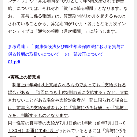
ンティブ」や「算定期間を
2
か月として年
6
回支給される歩合
給」については、それぞれ「賞与に係る報酬」となります。な
お、「賞与に係る報酬」は、
算定期間が
1
か月を超えるもの
と
されていることから、算定期間が
1
か月・各月となる月次イン
センティブは「通常の報酬（月次報酬）」に該当します。
参考通達：「 健康保険法及び厚生年金保険法における賞与に
係る報酬の取扱いについて」 の一部改正について
01.pdf
●実務上の留意点
制度上は年
4
回以上支給されるものであっても「支給される
場合がある」「
1
回につき上位
3
割の者に支給する」など、支給
されないことがある場合や支給対象者が一部に限られる場合に
は、前年度の支給実績をもとに「賞与に係る報酬」か「賞与」
かを、判断するものとなります
。
同一性質の賞与等の支給が
7
月
1
日前の
1
年間（前年
7
月
1
日～
6
月
30
日）を通じて
4
回以上
行われているときには「賞与に係る