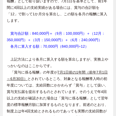
報酬」として取り扱いますので、
7
月
1
日を基準として、前
1
年
間に
4
回以上の支給実績がある場合には、賞与の合計額を
「
12
」で割って
1
か月分を算出し、この額を各月の報酬に算入
します。
賞与合計額：840,000円＝（9月：100,000円）＋（12月：
350,000円）＋（3月：150,000円）＋（6月：240,000円）
各月に算入する額：70,000円（840,000円÷12）
上記方法により各月に算入する額を算出しますが、実務上や
っかいなのはここからです。
「賞与に係る報酬」の年度が
7月
1
日前の
1
年間（前年
7
月
1
日
～
6
月
30
日）
とされているところ、対象となる報酬導入時の初
年度については、支給回数にかかわらず「賞与」として扱い、
賞与支払届を提出するものとされています。そのうえで年
4
回
以上の支給が確認された場合は「賞与に係る報酬」として翌年
度の標準報酬月額に加算するものとなります。前述のとおり、
制度上は年
4
回支給とされるものであっても実際の支給回数が