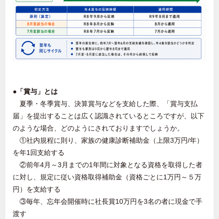
●「賞与」とは
夏季・冬季賞与、決算賞与などを支給した際、「賞与支払
届」を提出することは広く認識されているところですが、以下
のような場合、どのようにされておりますでしょうか。
①社内規程に則り、家族の健康診断補助金（上限
3
万円
/
年）
を年
1
回支給する
②前年
4
月～
3
月までの
1
年間に対象となる資格を取得した者
に対し、規定に従い資格取得補助金（資格ごとに
1
万円～５万
円）を支給する
③毎年、忘年会開催時に社長賞
10
万円を
3
名の者に現金で手
渡す