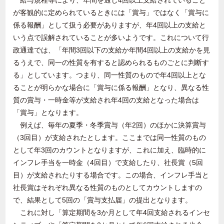
給与規程等により、年間を通じ
4
回以上支給されていること
が客観的に定められているときには「賞与」ではなく「賞与に
係る報酬」として扱う必要がありますが、年
4
回以上の支給と
いう点で誤解されていることが多いようです。これについて行
政通達では、「年間
3
回以下の支給か年間
4
回以上の支給かを見
るうえで、同一の性質を有すると認められるものごとに判断す
る」としています。つまり、同一性質のもので年
4
回以上とな
ることが明らかな場合に「賞与に係る報酬」となり、異なる性
質の賞与・一時金等が支給され年
4
回の支給となった場合は
「賞与」となります。
例えば、毎年の夏季・冬季賞与（年
2
回）のほかに決算賞与
（
3
回目）が支給されたとします。ここまでは同一性質のもの
として年
3
回のカウントとなりますが、これに加え、臨時的に
インフレ手当を一時金（
4
回目）で支給したり、社長賞（
5
回
目）が支給されたりする場合です。この場合、インフレ手当と
社長賞はそれぞれ異なる性質のものとしてカウントしますの
で、結果として
5
回の「賞与支払届」の提出となります。
これに対し「算定期間を
3
か月として年
4
回支給されるインセ