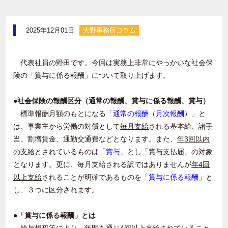
2025年12月01日
大野事務所コラム
代表社員の野田です。今回は実務上非常にやっかいな社会保
険の「賞与に係る報酬」について取り上げます。
●社会保険の報酬区分（通常の報酬、賞与に係る報酬、賞与）
標準報酬月額のもとになる
「通常の報酬（月次報酬）」
と
は、事業主から労働の対償として
毎月支給
される基本給、諸手
当、割増賃金、通勤交通費などとなります。また、
年
3
回以内
の支給
とされているものは
「賞与」
とし「賞与支払届」の対象
となります。更に、毎月支給される訳ではありませんが
年
4
回
以上支給
されることが明確であるものを
「賞与に係る報酬」
と
し、３つに区分されます。
●「賞与に係る報酬」とは