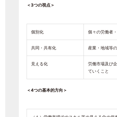
＜
3
つの視点＞
個別化
個々の労働者
共同・共有化
産業・地域等
見える化
労働市場及び
ていくこと
＜
4
つの基本的方向＞
（１）労働市場でのスキル等の見える化の促