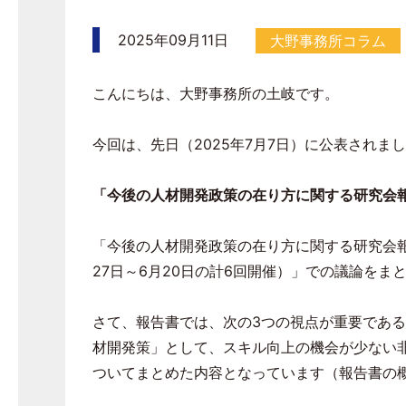
2025年09月11日
大野事務所コラム
こんにちは、大野事務所の土岐です。
今回は、先日（
2025
年
7
月
7
日）に公表されまし
「今後の人材開発政策の在り方に関する研究会
「今後の人材開発政策の在り方に関する研究会
27
日～
6
月
20
日の計
6
回開催）」での議論をま
さて、報告書では、次の
3
つの視点が重要である
材開発策」として、スキル向上の機会が少ない
ついてまとめた内容となっています（報告書の