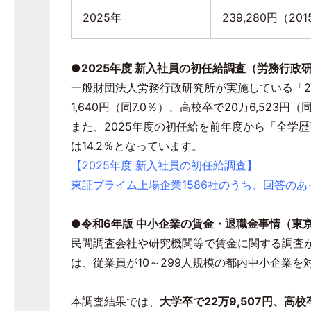
2025年
239,280円（
201
●2025
年度 新入社員の初任給調査（労務行政
⼀般財団法⼈労務⾏政研究所が実施している「
2
1,640
円（同
7.0
％）、⾼校卒で
20
万
6,523
円（
また、
2025
年度の初任給を前年度から「全学歴
は
14.2
％となっています。
【2025年度 新入社員の初任給調査】
東証プライム上場企業1586社のうち、回答のあ
●令和
6
年版 中小企業の賃金・退職金事情（東
民間調査会社や研究機関等で賃金に関する調査
は、従業員が
10
～
299
人規模の都内中小企業を
本調査結果では、
大学卒で
22
万
9,507
円、高校