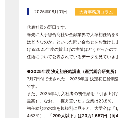
2025年08月01日
大野事務所コラム
代表社員の野田です。
春先に大手総合商社や金融業界で大卒初任給を
3
はどうなのか」といった問い合わせをお受けし
ける
2025
年度の賃上げの実情はどうだったので
任給について公表されているデータを見ていき
●2025
年度 決定初任給調査（産労総合研究所
7月
7
日付で出された「
2025
年度 決定初任給調
です。
また、
2025
年
4
月入社者の初任給を「引き上げ
最高）。なお、「据え置いた」企業は
23.8
％、
初任給額の水準を規模別に見ると、大学卒は「
1
4.63
％）、
「
299
人以下」は
23
万
1,657
円（同