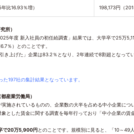
5
年比
16.93
％増）
198,173円（
201
研究所）
025
年度 新入社員の初任給調査」結果では、⼤学卒で
25
万
5,1
同
6.7
％）とのことです。
引き上げた」企業は
83.2
％となり、
2
年連続で
8
割超となって
った197社の集計結果となっています。
京都産業労働局）
が実施されているものの、企業数の大半を占める中小企業につ
対象とした賃金に関する調査を毎年行っており「中小企業の賃
卒で
20
万
5,900
円
とのことです。規模別に見ると、「
10
～
49