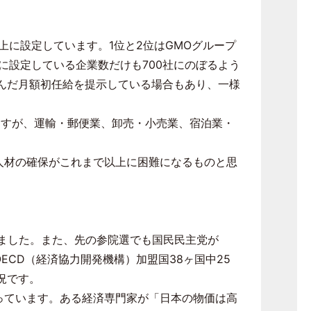
上に設定しています。
1
位と
2
位は
GMO
グループ
に設定している企業数だけも
700
社にのぼるよう
んだ月額初任給を提示している場合もあり、一様
ますが、運輸・郵便業、卸売・小売業、宿泊業・
人材の確保がこれまで以上に困難になるものと思
いました。また、先の参院選でも国民民主党が
OECD
（経済協力開発機構）加盟国
38
ヶ国中
25
況です。
っています。ある経済専門家が「日本の物価は高