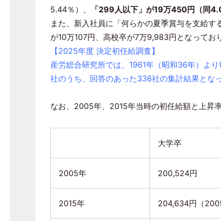
5.44
％）、
「
299
人以下」が
19
万
450
円（同
4.
また、新入社員に「何らかの夏季賞与を支給す
が
10
万
107
円、高校卒が
7
万
9,983
円となってお
【2025年度 決定初任給調査】
産労総合研究所では、1961年（昭和36年）よ
社のうち、回答のあった336社の集計結果とな
なお、
2005
年、
2015
年当時の初任給額と上昇
大学卒
2005年
200,524円
2015年
204,634円（
200