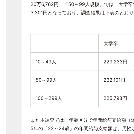
20
万
6,762
円、「
50
～
99
人規模」では、大学卒
3,301
円となっており、調査結果は下表のとおり
大学卒
10～
49
人
229,233円
50～
99
人
232,101円
100～
299
人
225,798円
また本調査では、年齢区分で年間給与支給額（
5
年の「
22
～
24
歳」の年間給与支給額は、男性