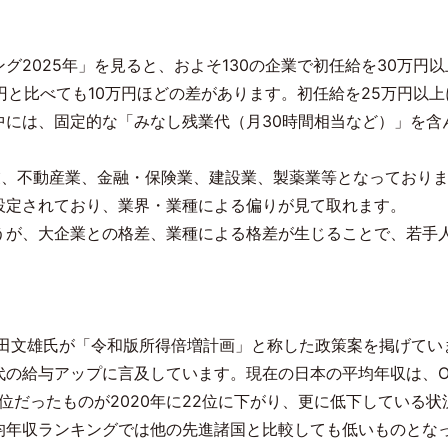
ング
2025
年」を見ると、およそ
130
の企業で初任給を
30
万円以
円と比べても
10
万円ほどの差があります。初任給を
25
万円以上
中には、固定的な「みなし残業代（月
30
時間相当など）」を含
業、不動産業、金融・保険業、建設業、製薬業等となっており
設定されており、業界・業種による偏りが見て取れます。
うが、大企業との格差、業種による格差が生じることで、若手
岸田文雄氏が「令和版所得倍増計画」と称した政策案を掲げて
代の給与アップに言及しています。現在の日本の平均年収は、
位だったものが
2020
年に
22
位に下がり、更に低下している状
均年収ランキングでは他の先進諸国と比較しても低いものとな