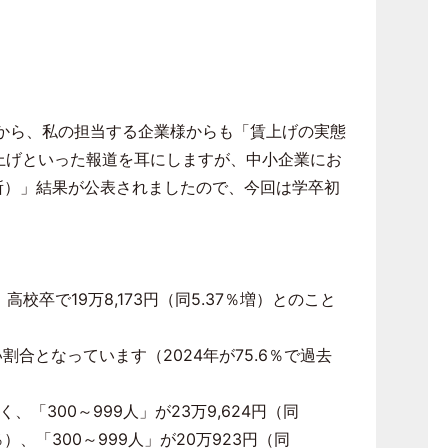
から、私の担当する企業様からも「賃上げの実態
上げといった報道を耳にしますが、中小企業にお
所）」結果が公表されましたので、今回は学卒初
、高校卒で
19
万
8,173
円（同
5.37
％増）とのこと
い割合となっています（
2024
年が
75.6
％で過去
く、「
300
～
999
人」が
23
万
9,624
円（同
％）、「
300
～
999
人」が
20
万
923
円（同