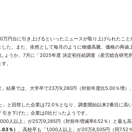
0
万円台に引き上げるといったニュースが取り上げられたこと
ました。また、依然として毎月のように物価高騰、価格の再値
しょうか。
7
月に「
2025
年度 決定初任給調査（産労総合研究
ます。
）
査」結果では、大学卒で
23
万
9,280
円（対前年度比
5.00
％増）
た」と回答した企業は
72.0
％となり、調査開始以来
2
番目に高
「引き下げた」企業は
0
社だったようです。
,000
人以上」が
25
万
9,285
円（対前年増減率
6.52
％）と最も高
4.63
％）
、高校卒も「
1,000
人以上」が
20
万
8,505
円（同
7.52