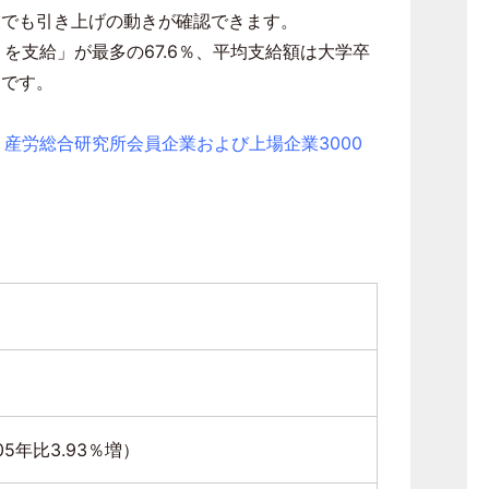
業でも引き上げの動きが確認できます。
）を支給」が最多の
67.6
％、平均支給額は大学卒
うです。
、産労総合研究所会員企業および上場企業3000
05
年比
3.93
％増）