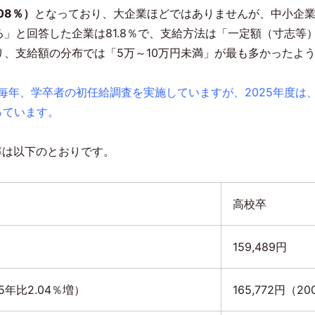
08
％）
となっており、大企業ほどではありませんが、中小企
る」と回答した企業は
81.8
％で、支給方法は「一定額（寸志等
り、支給額の分布では「
5
万～
10
万円未満」が最も多かったよ
り毎年、学卒者の初任給調査を実施していますが、2025年度は
っています。
率は以下のとおりです。
高校卒
159,489円
5
年比
2.04
％増）
165,772円（
20