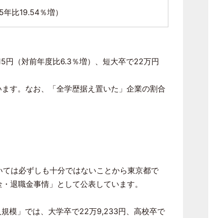
5
年比
19.54
％増）
15
円（対前年度比
6.3
％増）、短⼤卒で
22
万円
います。なお、「全学歴据え置いた」企業の割合
いては必ずしも十分ではないことから東京都で
金・退職金事情」として公表しています。
人規模」では、大学卒で
22
万
9,233
円、高校卒で