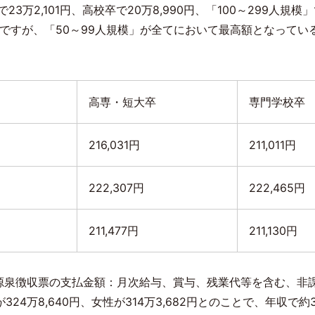
で
23
万
2,101
円、高校卒で
20
万
8,990
円、「
100
～
299
人規模」
ですが、「
50
～
99
人規模」が全てにおいて最高額となってい
高専・短大卒
専門学校卒
216,031円
211,011円
222,307円
222,465円
211,477円
211,130円
源泉徴収票の支払金額：月次給与、賞与、残業代等を含む、非
が
324
万
8,640
円、女性が
314
万
3,682
円とのことで、年収で約