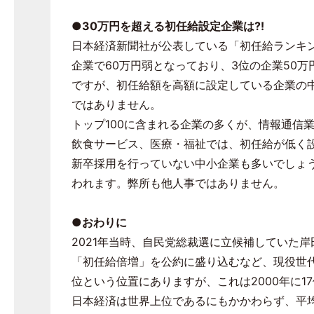
●30
万円を超える初任給設定企業は⁈
日本経済新聞社が公表している「初任給ランキ
企業で
60
万円弱となっており、
3
位の企業
50
万
ですが、初任給額を高額に設定している企業の
ではありません。
トップ
100
に含まれる企業の多くが、情報通信
飲食サービス、医療・福祉では、初任給が低く
新卒採用を行っていない中小企業も多いでしょ
われます。弊所も他人事ではありません。
●おわりに
2021年当時、自民党総裁選に立候補していた
「初任給倍増」を公約に盛り込むなど、現役世
位という位置にありますが、これは
2000
年に
17
日本経済は世界上位であるにもかかわらず、平