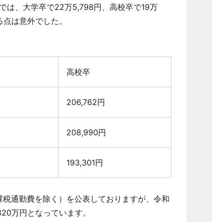
では、大学卒で
22
万
5,798
円、高校卒で
19
万
る点は意外でした。
高校卒
206,762円
208,990円
193,301円
課税通勤費を除く）を公表しておりますが、令和
320
万円となっています。