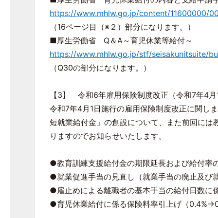
https://www.mhlw.go.jp/content/11600000/0
（16ページ目（※２）部分になります。）
■厚生労働省 Q＆A～育児休業等給付～
https://www.mhlw.go.jp/stf/seisakunitsuite
（Q30の部分になります。）
【3】 令和6年雇用保険制度改正（令和7年4月
令和7年4月1日施行の雇用保険制度改正に関し
短就業給付金」の創設について、また前回には
りますのでお知らせいたします。
●教育訓練支援給付金の期限延長および給付率の
●就業促進手当の見直し（就業手当の廃止及び
●雇止めによる離職者の基本手当の給付日数に
●育児休業給付に係る保険料率引上げ（0.4%→0