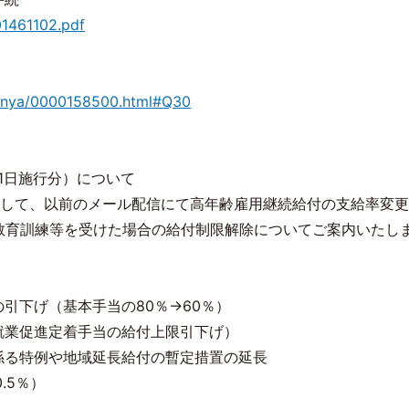
01461102.pdf
/bunya/0000158500.html#Q30
1日施行分）について
まして、以前のメール配信にて高年齢雇用継続給付の支給率変
教育訓練等を受けた場合の給付制限解除についてご案内いたし
引下げ（基本手当の80％→60％）
就業促進定着手当の給付上限引下げ）
係る特例や地域延長給付の暫定措置の延長
.5％）