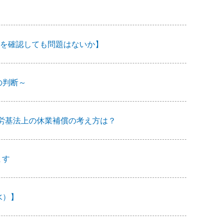
を確認しても問題はないか】
の判断～
労基法上の休業補償の考え方は？
ます
水）】