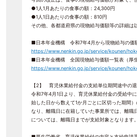
●1人1月あたりの食事の額：24,300円
●1人1日あたりの食事の額：810円
その他、各都道府県の現物給与価額等の詳細は
■日本年金機構 令和7年4月から現物給与の価
https://www.nenkin.go.jp/service/kounen/hok
■日本年金機構 全国現物給与価額一覧表（厚
https://www.nenkin.go.jp/service/kounen/ho
【2】 育児休業給付金の支給単位期間途中の
令和7年4月1日より、育児休業給付金の受給中
始した日から数えて1か月ごとに区切った期間
なり、離職日に在籍していた事業所では、離職日
については、離職日までが支給対象となります
■厚生労働省 育児休業給付の内容と支給申請