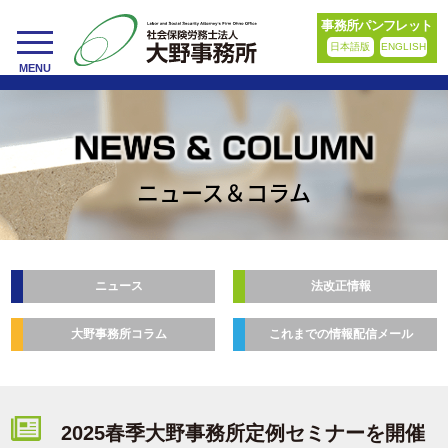
事務所パンフレット
日本語版
ENGLISH
toggle
MENU
navigation
ニュース＆コラム
ニュース
法改正情報
大野事務所コラム
これまでの情報配信メール
2025春季大野事務所定例セミナーを開催