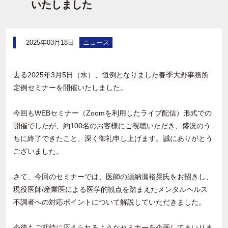
いたしました
2025年03月18日
ニュース
去る
2025
年
3
月5日（水）、恒例となりました春季大野事務所
定例セミナーを開催いたしました。
今回も
WEB
セミナー（
Zoom
を利用したライブ配信）形式での
開催でしたが、約100
名の
お客様にご視聴いただき、盛況のう
ちに終了できたこと、深く御礼申し上げます。誠にありがとう
ございました。
さて、今回のセミナーでは、医師の須納瀬裕晃氏をお招きし、
現役医師/産業医による医学的観点を踏まえたメンタルヘルス
不調者への対応ポイントについて解説していただきまし
た。
今後もご期待に応えられるようなセミナーを企画してまいりま