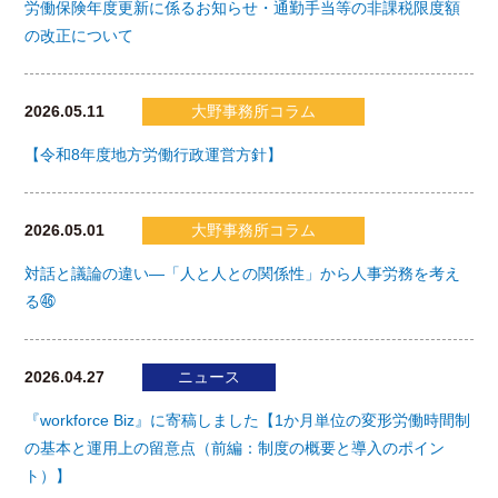
労働保険年度更新に係るお知らせ・通勤手当等の非課税限度額
の改正について
2026.05.11
大野事務所コラム
【令和8年度地方労働行政運営方針】
2026.05.01
大野事務所コラム
対話と議論の違い―「人と人との関係性」から人事労務を考え
る㊻
2026.04.27
ニュース
『workforce Biz』に寄稿しました【1か月単位の変形労働時間制
の基本と運用上の留意点（前編：制度の概要と導入のポイン
ト）】