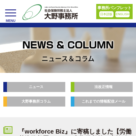
事務所パンフレット
日本語版
ENGLISH
toggle
MENU
navigation
ニュース＆コラム
ニュース
法改正情報
大野事務所コラム
これまでの情報配信メール
『workforce Biz』に寄稿しました【労働