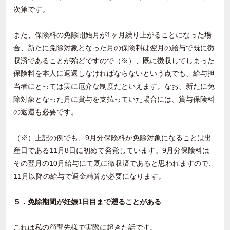
次第です。
また、保険料の免除開始月が1ヶ月繰り上がることになった場
合、新たに免除対象となった月の保険料は翌月の給与で既に徴
収済であることが殆どですので（※）、既に徴収してしまった
保険料を本人に返還しなければならないという点でも、給与担
当者にとっては実に厄介な制度だといえます。なお、新たに免
除対象となった月に賞与を支払っていた場合には、賞与保険料
の返還も必要です。
（※）上記の例でも、9月分保険料が免除対象になることは出
産日である11月8日に初めて発覚しています。9月分保険料は
その翌月の10月給与にて既に徴収済であると思われますので、
11月以降の給与で返金精算が必要になります。
５．免除期間が妊娠1日目まで遡ることがある
これは私の顧問先様で実際に起きた話です。