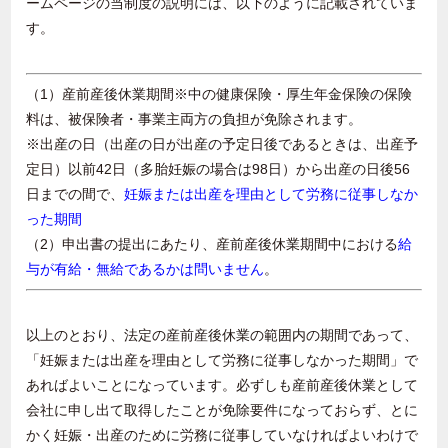
ームページの当制度の説明には、以下のように記載されていま
す。
（1）産前産後休業期間※中の健康保険・厚生年金保険の保険
料は、被保険者・事業主両方の負担が免除されます。
※出産の日（出産の日が出産の予定日後であるときは、出産予
定日）以前42日（多胎妊娠の場合は98日）から出産の日後56
日までの間で、
妊娠または出産を理由として労務に従事しなか
った期間
（2）申出書の提出にあたり、産前産後休業期間中における
給
与が有給・無給であるかは問いません
。
以上のとおり、法定の産前産後休業の範囲内の期間であって、
「妊娠または出産を理由として労務に従事しなかった期間」で
あればよいことになっています。必ずしも産前産後休業として
会社に申し出て取得したことが免除要件になっておらず、とに
かく妊娠・出産のために労務に従事していなければよいわけで