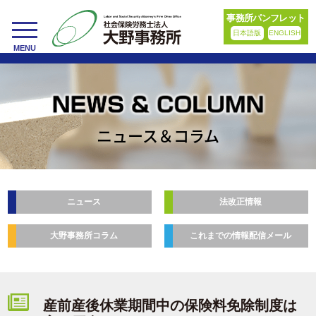
事務所パンフレット
日本語版
ENGLISH
toggle
MENU
navigation
ニュース＆コラム
ニュース
法改正情報
大野事務所コラム
これまでの情報配信メール
産前産後休業期間中の保険料免除制度は