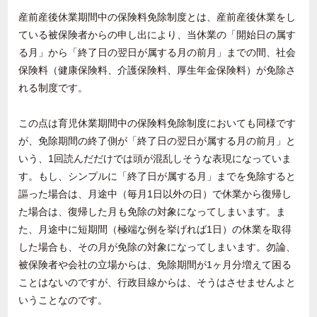
産前産後休業期間中の保険料免除制度とは、産前産後休業をし
ている被保険者からの申し出により、当休業の「開始日の属す
る月」から「終了日の翌日が属する月の前月」までの間、社会
保険料（健康保険料、介護保険料、厚生年金保険料）が免除さ
れる制度です。
この点は育児休業期間中の保険料免除制度においても同様です
が、免除期間の終了側が「終了日の翌日が属する月の前月」と
いう、1回読んだだけでは頭が混乱しそうな表現になっていま
す。もし、シンプルに「終了日が属する月」までを免除すると
謳った場合は、月途中（毎月1日以外の日）で休業から復帰し
た場合は、復帰した月も免除の対象になってしまいます。ま
た、月途中に短期間（極端な例を挙げれば1日）の休業を取得
した場合も、その月が免除の対象になってしまいます。勿論、
被保険者や会社の立場からは、免除期間が1ヶ月分増えて困る
ことはないのですが、行政目線からは、そうはさせませんよと
いうことなのです。