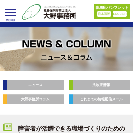
事務所パンフレット
日本語版
ENGLISH
toggle
MENU
navigation
ニュース＆コラム
ニュース
法改正情報
大野事務所コラム
これまでの情報配信メール
障害者が活躍できる職場づくりのための