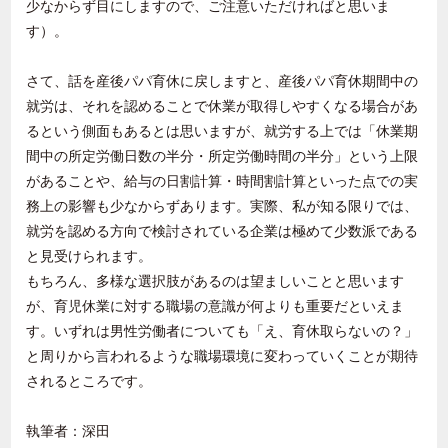
少なからず目にしますので、ご注意いただければと思いま
す）。
さて、話を産後パパ育休に戻しますと、産後パパ育休期間中の
就労は、それを認めることで休業が取得しやすくなる場合があ
るという側面もあるとは思いますが、就労する上では「休業期
間中の所定労働日数の半分・所定労働時間の半分」という上限
があることや、給与の日割計算・時間割計算といった点での実
務上の影響も少なからずあります。実際、私が知る限りでは、
就労を認める方向で検討されている企業は極めて少数派である
と見受けられます。
もちろん、多様な選択肢があるのは望ましいことと思います
が、育児休業に対する職場の意識が何よりも重要だといえま
す。いずれは男性労働者についても「え、育休取らないの？」
と周りから言われるような職場環境に変わっていくことが期待
されるところです。
執筆者：深田