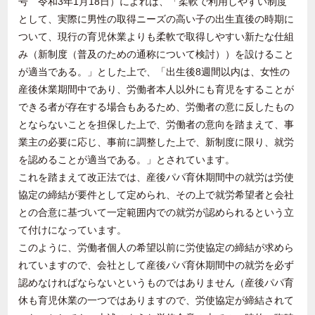
号 令和
3
年
1
月
18
日）によれば、「柔軟で利用しやすい制度
として、実際に男性の取得ニーズの高い子の出生直後の時期に
ついて、現行の育児休業よりも柔軟で取得しやすい新たな仕組
み（新制度（普及のための通称について検討））を設けること
が適当である。」とした上で、「出生後
8
週間以内は、女性の
産後休業期間中であり、労働者本人以外にも育児をすることが
できる者が存在する場合もあるため、労働者の意に反したもの
とならないことを担保した上で、労働者の意向を踏まえて、事
業主の必要に応じ、事前に調整した上で、新制度に限り、就労
を認めることが適当である。」とされています。
これを踏まえて改正法では、産後パパ育休期間中の就労は労使
協定の締結が要件として定められ、その上で就労希望者と会社
との合意に基づいて一定範囲内での就労が認められるという立
て付けになっています。
このように、労働者個人の希望以前に労使協定の締結が求めら
れていますので、会社として産後パパ育休期間中の就労を必ず
認めなければならないというものではありません（産後パパ育
休も育児休業の一つではありますので、労使協定が締結されて