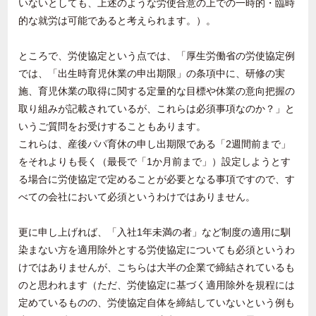
いないとしても、上述のような労使合意の上での一時的・臨時
的な就労は可能であると考えられます。）。
ところで、労使協定という点では、「厚生労働省の労使協定例
では、「出生時育児休業の申出期限」の条項中に、研修の実
施、育児休業の取得に関する定量的な目標や休業の意向把握の
取り組みが記載されているが、これらは必須事項なのか？」と
いうご質問をお受けすることもあります。
これらは、産後パパ育休の申し出期限である「
2
週間前まで」
をそれよりも長く（最長で「
1
か月前まで」）設定しようとす
る場合に労使協定で定めることが必要となる事項ですので、す
べての会社において必須というわけではありません。
更に申し上げれば、「入社
1
年未満の者」など制度の適用に馴
染まない方を適用除外とする労使協定についても必須というわ
けではありませんが、こちらは大半の企業で締結されているも
のと思われます（ただ、労使協定に基づく適用除外を規程には
定めているものの、労使協定自体を締結していないという例も