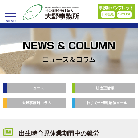
事務所パンフレット
日本語版
ENGLISH
toggle
MENU
navigation
ニュース＆コラム
ニュース
法改正情報
大野事務所コラム
これまでの情報配信メール
出生時育児休業期間中の就労