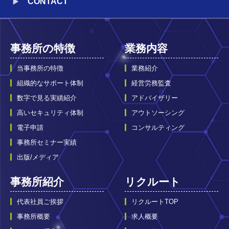
CONTACT
事務所の特徴
業務内容
当事務所の特徴
業務紹介
組織的なサポート体制
経営労務監査
数字で見る実績紹介
アドバイザリー
高いセキュリティ体制
アウトソーシング
電子申請
コンサルティング
事務所セミナー実績
出版/メディア
事務所紹介
リクルート
代表社員ご挨拶
リクルートTOP
事務所概要
求人概要