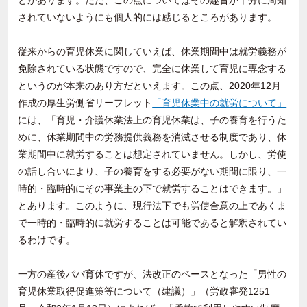
とがあります。ただ、この点についてはその趣旨が十分に周知
されていないようにも個人的には感じるところがあります。
従来からの育児休業に関していえば、休業期間中は就労義務が
免除されている状態ですので、完全に休業して育児に専念する
というのが本来のあり方だといえます。この点、
2020
年
12
月
作成の厚生労働省リーフレット
「育児休業中の就労について」
には、「育児・介護休業法上の育児休業は、子の養育を行うた
めに、休業期間中の労務提供義務を消滅させる制度であり、休
業期間中に就労することは想定されていません。しかし、労使
の話し合いにより、子の養育をする必要がない期間に限り、一
時的・臨時的にその事業主の下で就労することはできます。」
とあります。このように、現行法下でも労使合意の上であくま
で一時的・臨時的に就労することは可能であると解釈されてい
るわけです。
一方の産後パパ育休ですが、法改正のベースとなった「男性の
育児休業取得促進策等について（建議）」（労政審発
1251