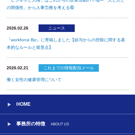
「ビジネスと人権」はこれからの企業活動の下地―「人と人と
の関係性」から人事労務を考える㊺
2026.02.26
ニュース
『workforce Biz』に寄稿しました【給与からの控除に関する基
本的なルールと留意点】
2026.02.21
これまでの情報配信メール
働く女性の健康管理について
HOME
事務所の特徴
ABOUT US