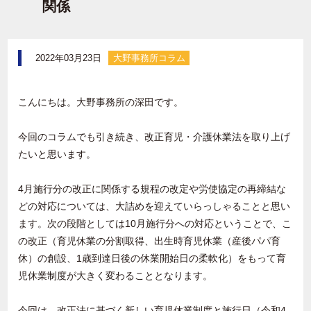
関係
2022年03月23日
大野事務所コラム
こんにちは。大野事務所の深田です。
今回のコラムでも引き続き、改正育児・介護休業法を取り上げ
たいと思います。
4月施行分の改正に関係する規程の改定や労使協定の再締結な
どの対応については、大詰めを迎えていらっしゃることと思い
ます。次の段階としては
10
月施行分への対応ということで、こ
の改正（育児休業の分割取得、出生時育児休業（産後パパ育
休）の創設、
1
歳到達日後の休業開始日の柔軟化）をもって育
児休業制度が大きく変わることとなります。
今回は、改正法に基づく新しい育児休業制度と施行日（令和
4