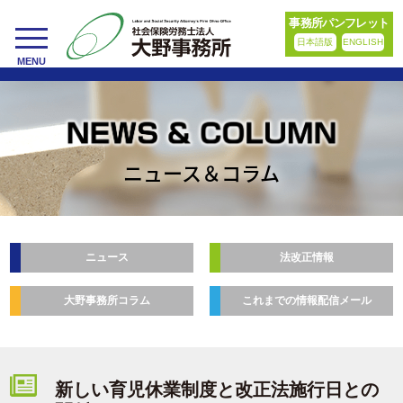
事務所パンフレット
日本語版
ENGLISH
toggle
MENU
navigation
ニュース＆コラム
ニュース
法改正情報
大野事務所コラム
これまでの情報配信メール
新しい育児休業制度と改正法施行日との