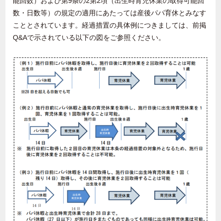
能回数）および第
9
条の
2
第
2
項（出生時育児休業の取得可能回
数・日数等）の規定の適用にあたっては産後パパ育休とみなす
こととされています。経過措置の具体例につきましては、前掲
Q&A
で示されている以下の図をご参照ください。