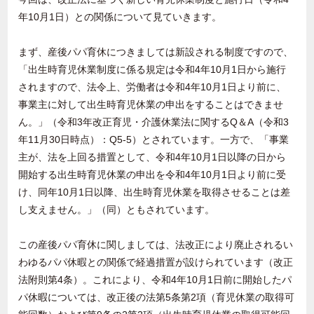
年
10
月
1
日）との関係について見ていきます。
まず、産後パパ育休につきましては新設される制度ですので、
「出生時育児休業制度に係る規定は令和
4
年
10
月
1
日から施行
されますので、法令上、労働者は令和
4
年
10
月
1
日より前に、
事業主に対して出生時育児休業の申出をすることはできませ
ん。」（令和
3
年改正育児・介護休業法に関する
Q
＆
A
（令和
3
年
11
月
30
日時点）：
Q5-5
）とされています。一方で、「事業
主が、法を上回る措置として、令和
4
年
10
月
1
日以降の日から
開始する出生時育児休業の申出を令和
4
年
10
月
1
日より前に受
け、同年
10
月
1
日以降、出生時育児休業を取得させることは差
し支えません。」（同）ともされています。
この産後パパ育休に関しましては、法改正により廃止されるい
わゆるパパ休暇との関係で経過措置が設けられています（改正
法附則第
4
条）。これにより、令和
4
年
10
月
1
日前に開始したパ
パ休暇については、改正後の法第
5
条第
2
項（育児休業の取得可