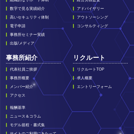
数字で見る実績紹介
アドバイザリー
高いセキュリティ体制
アウトソーシング
電子申請
コンサルティング
事務所セミナー実績
出版/メディア
事務所紹介
リクルート
代表社員ご挨拶
リクルートTOP
事務所概要
求人概要
メンバー紹介
エントリーフォーム
アクセス
報酬基準
ニュース＆コラム
モデル規程・書式集
サイトのご利用にあたって