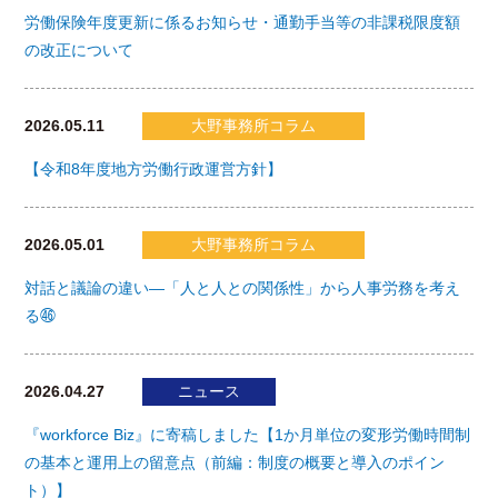
労働保険年度更新に係るお知らせ・通勤手当等の非課税限度額
の改正について
2026.05.11
大野事務所コラム
【令和8年度地方労働行政運営方針】
2026.05.01
大野事務所コラム
対話と議論の違い―「人と人との関係性」から人事労務を考え
る㊻
2026.04.27
ニュース
『workforce Biz』に寄稿しました【1か月単位の変形労働時間制
の基本と運用上の留意点（前編：制度の概要と導入のポイン
ト）】