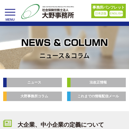
事務所パンフレット
日本語版
ENGLISH
toggle
MENU
navigation
ニュース＆コラム
ニュース
法改正情報
大野事務所コラム
これまでの情報配信メール
大企業、中小企業の定義について