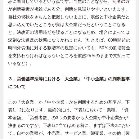
みに着目しているという点です。当然のことながら、前者の方
が判断要素が複雑である分、判断を見誤りやすいといえます。
自社の現状をきちんと把握しないままに、漠然と中小企業だと
思い込んでいたところが実は大企業だったということになる
と、法改正の適用時期を誤ることになるため、場合によっては
深刻な法違反の状態になりかねません（たとえば、60時間超の
時間外労働に対する割増率の規定においても、50％の割増賃金
を支払わなければならないところを依然25％のままで支払って
いるなど）。
３．労働基準法等における「大企業」「中小企業」の判断基準
について
この「大企業」か「中小企業」かを判断するための基準が、下
表1、2になります。最終的には、下表1において「業種」「資
本金額」「労働者数」の3つの要素から大企業か中小企業かが
決まるのですが、下表1に当てはめる前に、まずは下表2におい
て、自社の業種が、小売業、サービス業、卸売業、その他（製