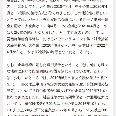
場合は、月100時間未満、複数月平均80時間、年720時間以
内。）においても、大企業は2019年4月、中小企業は2020年4
月と、2段階の施行方式が取られました。この他記憶に新しい
ところでは、パート・有期雇用労働法における同一労働同一賃
金対応が、大企業が2020年4月、中小企業が2021年4月と、や
はり2段階の施行となりました。そして直近のものとしては、
労働施策総合推進法におけるパワーハラスメント防止対策措置
の義務化が、大企業は2020年6月から、中小企業は今年2022年
4月からと、やはり2段階の施行となったところです。
なお、企業規模に応じた適用猶予ということでは、他にも様々
な法律において段階的施行措置が講じられています。たとえ
ば、少し古いところでは、2010年6月の育児介護休業法の改正
では、一部の改正事項（所定外労働の免除制度、介護休暇の新
設等）について常時労働者が100人以下の企業は2012年7月の
施行とされましたし、社会保険の短時間労働者への適用拡大に
おいても、被保険者数が501人以上の企業は2016年10月から、
101人以上500人以下の企業は2022年10月から、51人以上100