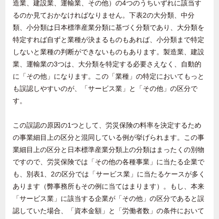
造業、建設業、運輸業、その他）の4つのうちいずれに該当す
るのか見ておかなければなりません。下表2の大分類、中分
類、小分類は日本標準産業分類に基づく分類であり、大分類を
特定すれば自ずと業種が決まるものもあれば、小分類まで特定
しないと業種の判断ができないものもあります。製造業、建設
業、運輸業の3つは、大分類を特定する必要さえなく、自動的
に「その他」になります。この「業種」の特定においてもっと
も誤認しやすいのが、「サービス業」と「その他」の区分で
す。
この誤認の原因の1つとして、労災保険の料率を決定するため
の事業細目上の区分と混同している例が挙げられます。この事
業細目上の区分と日本標準産業分類上の分類はまったくの別物
ですので、労災保険では「その他の各種事業」に当たる企業で
も、別表1、2の区分では「サービス業」に当たるケースが多く
あります（弊事務所もその例に当てはまります）。もし、本来
「サービス業」に該当する企業が「その他」の区分であると誤
認していた場合、「資本金額」と「労働者数」の条件において