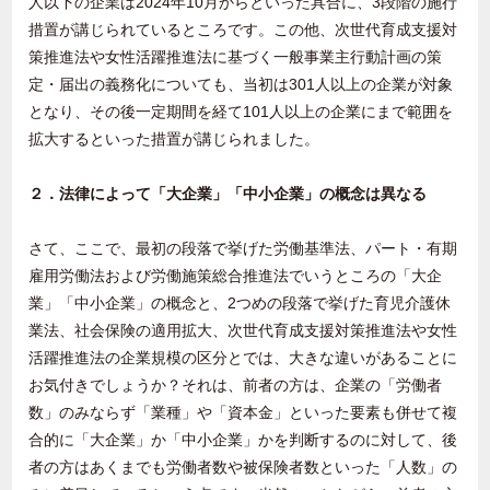
人以下の企業は2024年10月からといった具合に、3段階の施行
措置が講じられているところです。この他、次世代育成支援対
策推進法や女性活躍推進法に基づく一般事業主行動計画の策
定・届出の義務化についても、当初は301人以上の企業が対象
となり、その後一定期間を経て101人以上の企業にまで範囲を
拡大するといった措置が講じられました。
２．法律によって「大企業」「中小企業」の概念は異なる
さて、ここで、最初の段落で挙げた労働基準法、パート・有期
雇用労働法および労働施策総合推進法でいうところの「大企
業」「中小企業」の概念と、2つめの段落で挙げた育児介護休
業法、社会保険の適用拡大、次世代育成支援対策推進法や女性
活躍推進法の企業規模の区分とでは、大きな違いがあることに
お気付きでしょうか？それは、前者の方は、企業の「労働者
数」のみならず「業種」や「資本金」といった要素も併せて複
合的に「大企業」か「中小企業」かを判断するのに対して、後
者の方はあくまでも労働者数や被保険者数といった「人数」の