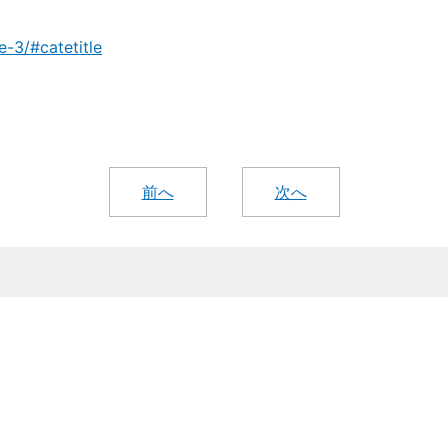
-3/#catetitle
前へ
次へ