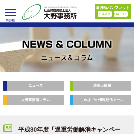
事務所パンフレット
日本語版
ENGLISH
toggle
MENU
navigation
ニュース＆コラム
ニュース
法改正情報
大野事務所コラム
これまでの情報配信メール
平成30年度「過重労働解消キャンペー