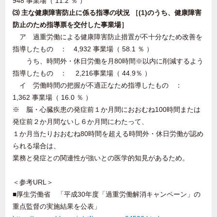
948 事業場（ 11.2 ％ ）
⑶ 主な健康障害防止に係る指導の状況 ［(1)のうち、健康障害
防止のため指導票を交付した事業場］
ア 過重労働による健康障害防止措置が不十分なため改善を
指導したもの ： 4,932 事業場（ 58.1 ％ ）
うち、時間外・休日労働を月80時間※以内に削減するよう
指導したもの ： 2,216事業場（ 44.9％ ）
イ 労働時間の把握が不適正なため指導したもの ：
1,362 事業場（ 16.0 ％ ）
※ 脳・心臓疾患の発症前１か月間におおむね100時間または
発症前２か月間ないし６か月間にわたって、
１か月当たりおおむね80時間を超える時間外・休日労働が認め
られる場合は、
業務と発症との関連性が強いとの医学的知見があるため。
＜参考URL＞
■厚生労働省 「平成30年度「過重労働解消キャンペーン」の
重点監督の実施結果を公表」