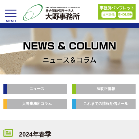
事務所パンフレット
日本語版
ENGLISH
toggle
MENU
navigation
ニュース＆コラム
ニュース
法改正情報
大野事務所コラム
これまでの情報配信メール
2024年春季