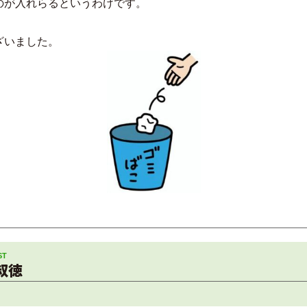
のが入れらるというわけです。
ざいました。
叔徳