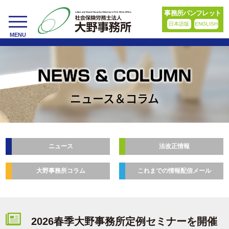
事務所パンフレット
日本語版
ENGLISH
toggle
MENU
navigation
ニュース＆コラム
ニュース
法改正情報
大野事務所コラム
これまでの情報配信メール
2026春季大野事務所定例セミナーを開催