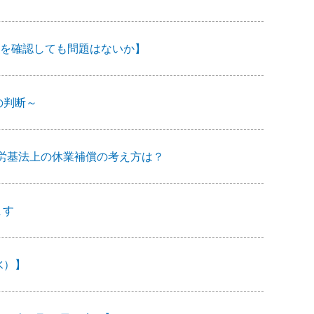
を確認しても問題はないか】
の判断～
労基法上の休業補償の考え方は？
ます
水）】