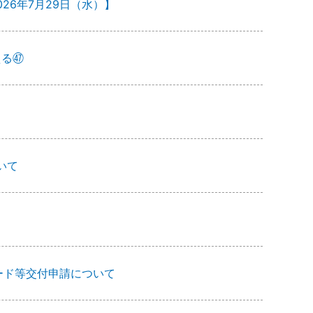
26年7月29日（水）】
える㊼
いて
ード等交付申請について