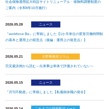
社会保険適用拡大特設サイトリニューアル・保険料調整制度の
ご案内（令和8年10月施行）
2026.05.28
ニュース
『workforce Biz』に寄稿しました【1か月単位の変形労働時間制
の基本と運用上の留意点（後編：運用上の留意点）】
2026.05.21
大野事務所コラム
労災裁決例から読む～出来事は単体で評価されていない～
2026.05.15
ニュース
『月刊不動産』に寄稿しました【私傷病休職の発令】
2026.05.14
これまでの情報配信メール