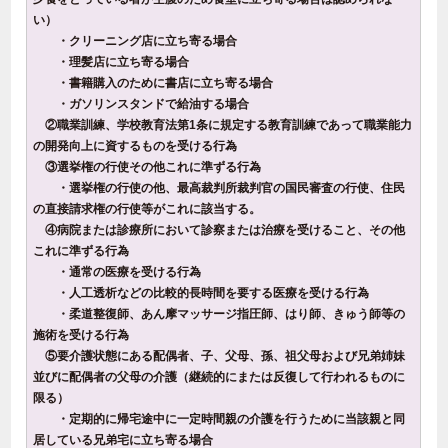
い）
・クリーニング店に立ち寄る場合
・理髪店に立ち寄る場合
・書籍購入のために書店に立ち寄る場合
・ガソリンスタンドで給油する場合
②職業訓練、学校教育法第1条に規定する教育訓練であって職業能力
の開発向上に資するものを受ける行為
③選挙権の行使その他これに準ずる行為
・選挙権の行使の他、最高裁判所裁判官の国民審査の行使、住民
の直接請求権の行使等がこれに該当する。
④病院または診療所において診察または治療を受けること、その他
これに準ずる行為
・通常の医療を受ける行為
・人工透析などの比較的長時間を要する医療を受ける行為
・柔道整復師、あん摩マッサージ指圧師、はり師、きゅう師等の
施術を受ける行為
⑤要介護状態にある配偶者、子、父母、孫、祖父母および兄弟姉妹
並びに配偶者の父母の介護（継続的にまたは反復して行われるものに
限る）
・定期的に帰宅途中に一定時間親の介護を行うために当該親と同
居している兄弟宅に立ち寄る場合