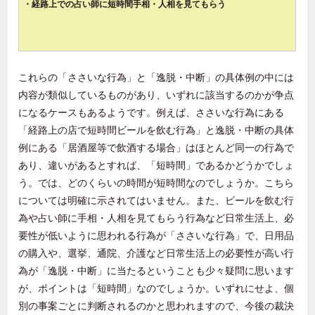
・経路上での占い師に短時間手相・人相を見てもらう
これらの「ささいな行為」と「逸脱・中断」の具体例の中には
内容が類似しているものがあり、いずれに該当するのかが争点
になるケースもあるようです。例えば、ささいな行為にある
「経路上の店で短時間ビールを飲む行為」と逸脱・中断の具体
例にある「居酒屋等で飲酒する場合」はほとんど同一の行為で
あり、違いがあるとすれば、「短時間」であるかどうかでしょ
う。では、どのくらいの時間が短時間なのでしょうか。こちら
については明確に示されてはいません。また、ビールを飲む行
為や占い師に手相・人相を見てもらう行為など日常生活上、必
要性が低いように思われる行為が「ささいな行為」で、日用品
の購入や、選挙、通院、介護など日常生活上の必要性が高い行
為が「逸脱・中断」に当たるということも少々疑問に思います
が、ポイントは「短時間」なのでしょうか。いずれにせよ、個
別の事案ごとに判断されるのかと思われますので、今後の裁決