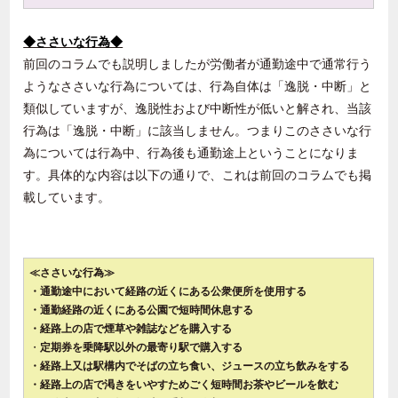
◆ささいな行為◆
前回のコラムでも説明しましたが労働者が通勤途中で通常行う
ようなささいな行為については、行為自体は「逸脱・中断」と
類似していますが、逸脱性および中断性が低いと解され、当該
行為は「逸脱・中断」に該当しません。つまりこのささいな行
為については行為中、行為後も通勤途上ということになりま
す。具体的な内容は以下の通りで、これは前回のコラムでも掲
載しています。
≪ささいな行為≫
・通勤途中において経路の近くにある公衆便所を使用する
・通勤経路の近くにある公園で短時間休息する
・経路上の店で煙草や雑誌などを購入する
・
定期券を乗降駅以外の最寄り駅で購入する
・経路上又は駅構内でそばの立ち食い、ジュースの立ち飲みをする
・経路上の店で渇きをいやすためごく短時間お茶やビールを飲む