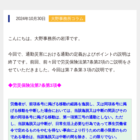
2024年10月30日
大野事務所コラム
こんにちは。大野事務所の岩澤です。
今回で、通勤災害における通勤の定義およびポイントの説明は
終了です。前回、前々回で労災保険法第
7
条第
2
項のご説明をさ
せていただきました。今回は第７条第３項の説明です。
◆労災保険法第7条第3項◆
労働者が、前項各号に掲げる移動の経路を逸脱し、又は同項各号に掲
げる移動を中断した場合においては、当該逸脱又は中断の間及びその
後の同項各号に掲げる移動は、第一項第三号の通勤としない。ただ
し、当該逸脱又は中断が、日常生活上必要な行為であって厚生労働省
令で定めるものをやむを得ない事由により行うための最小限度のもの
である場合は、当該逸脱又は中断の間を除き、この限りでない。