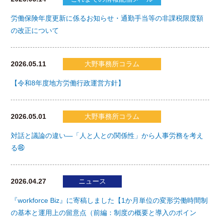
労働保険年度更新に係るお知らせ・通勤手当等の非課税限度額
の改正について
2026.05.11
大野事務所コラム
【令和8年度地方労働行政運営方針】
2026.05.01
大野事務所コラム
対話と議論の違い―「人と人との関係性」から人事労務を考え
る㊻
2026.04.27
ニュース
『workforce Biz』に寄稿しました【1か月単位の変形労働時間制
の基本と運用上の留意点（前編：制度の概要と導入のポイン