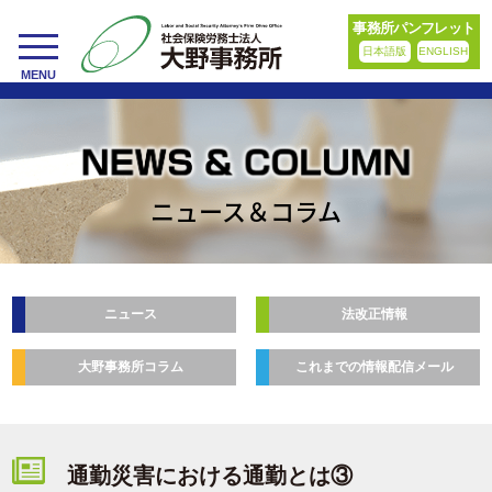
事務所パンフレット
日本語版
ENGLISH
toggle
MENU
navigation
ニュース＆コラム
ニュース
法改正情報
大野事務所コラム
これまでの情報配信メール
通勤災害における通勤とは③