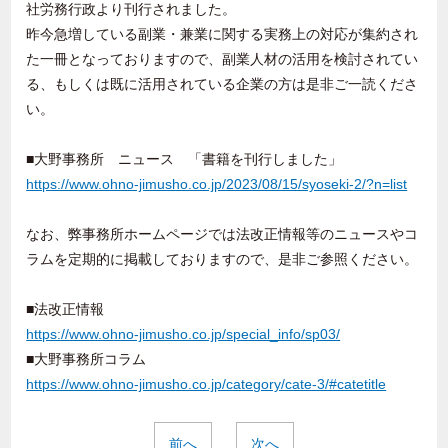
社労務行政より刊行されました。
昨今急増している副業・兼業に関する実務上の対応が集約され
た一冊となっておりますので、副業人材の活用を検討されてい
る、もしくは既に活用されている企業の方は是非ご一読くださ
い。
■大野事務所 ニュース 「書籍を刊行しました」
https://www.ohno-jimusho.co.jp/2023/08/15/syoseki-2/?n=list
なお、弊事務所ホームページでは法改正情報等のニュースやコ
ラムを定期的に掲載しておりますので、是非ご参照ください。
■法改正情報
https://www.ohno-jimusho.co.jp/special_info/sp03/
■大野事務所コラム
https://www.ohno-jimusho.co.jp/category/cate-3/#catetitle
前へ
次へ