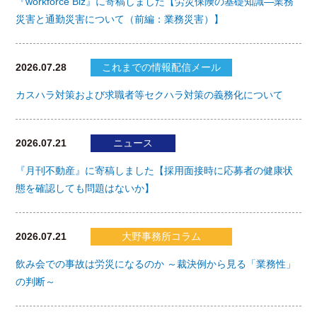
『workforce Biz』に寄稿しました【労災保険の基礎知識―業務
災害と通勤災害について（前編：業務災害）】
2026.07.28
これまでの情報配信メール
カスハラ対策および求職者等セクハラ対策の義務化について
2026.07.21
ニュース
『月刊不動産』に寄稿しました【採用面接時に応募者の健康状
態を確認しても問題はないか】
2026.07.21
大野事務所コラム
飲み会での事故は労災になるのか ～裁決例から見る「業務性」
の判断～