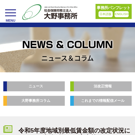
事務所パンフレット
日本語版
ENGLISH
toggle
MENU
navigation
ニュース＆コラム
ニュース
法改正情報
大野事務所コラム
これまでの情報配信メール
令和5年度地域別最低賃金額の改定状況に