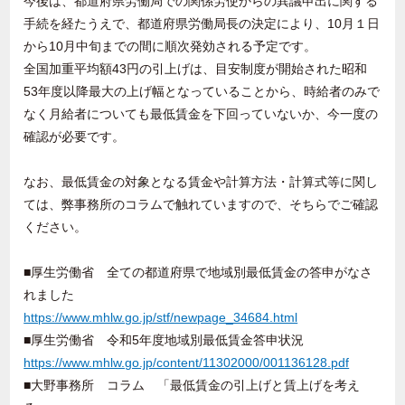
今後は、都道府県労働局での関係労使からの異議申出に関する
手続を経たうえで、都道府県労働局長の決定により、10月１日
から10月中旬までの間に順次発効される予定です。
全国加重平均額43円の引上げは、目安制度が開始された昭和
53年度以降最大の上げ幅となっていることから、時給者のみで
なく月給者についても最低賃金を下回っていないか、今一度の
確認が必要です。
なお、最低賃金の対象となる賃金や計算方法・計算式等に関し
ては、弊事務所のコラムで触れていますので、そちらでご確認
ください。
■厚生労働省 全ての都道府県で地域別最低賃金の答申がなさ
れました
https://www.mhlw.go.jp/stf/newpage_34684.html
■厚生労働省 令和5年度地域別最低賃金答申状況
https://www.mhlw.go.jp/content/11302000/001136128.pdf
■大野事務所 コラム 「最低賃金の引上げと賃上げを考え