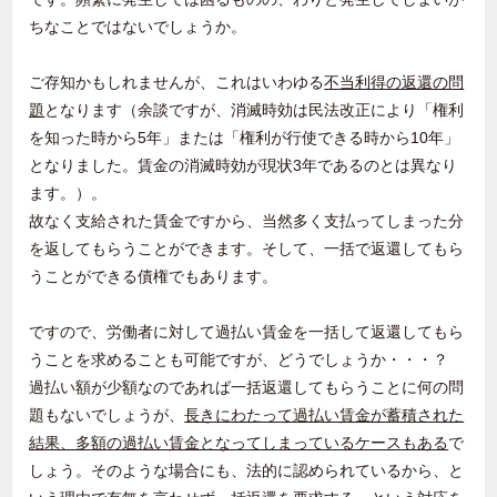
ちなことではないでしょうか。
ご存知かもしれませんが、これはいわゆる
不当利得の返還の問
題
となります（余談ですが、消滅時効は民法改正により「権利
を知った時から5年」または「権利が行使できる時から10年」
となりました。賃金の消滅時効が現状
3
年であるのとは異なり
ます。）。
故なく支給された賃金ですから、当然多く支払ってしまった分
を返してもらうことができます。そして、一括で返還してもら
うことができる債権でもあります。
ですので、労働者に対して過払い賃金を一括して返還してもら
うことを求めることも可能ですが、どうでしょうか・・・？
過払い額が少額なのであれば一括返還してもらうことに何の問
題もないでしょうが、
長きにわたって過払い賃金が蓄積された
結果、多額の過払い賃金となってしまっているケースもある
で
しょう。そのような場合にも、法的に認められているから、と