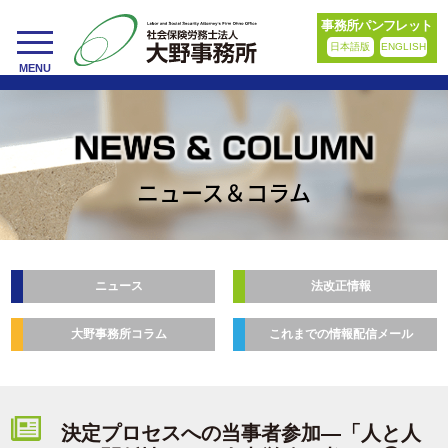
事務所パンフレット
日本語版
ENGLISH
toggle
MENU
navigation
ニュース＆コラム
ニュース
法改正情報
大野事務所コラム
これまでの情報配信メール
決定プロセスへの当事者参加―「人と人