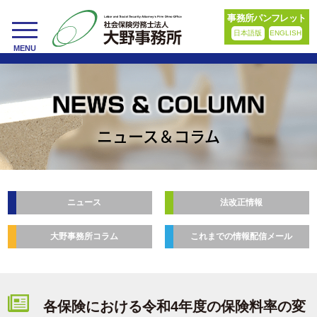
事務所パンフレット
日本語版
ENGLISH
toggle
MENU
navigation
ニュース＆コラム
ニュース
法改正情報
大野事務所コラム
これまでの情報配信メール
各保険における令和4年度の保険料率の変