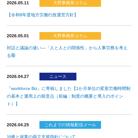
2026.05.11
大野事務所コラム
【令和8年度地方労働行政運営方針】
2026.05.01
大野事務所コラム
対話と議論の違い―「人と人との関係性」から人事労務を考え
る㊻
2026.04.27
ニュース
『workforce Biz』に寄稿しました【1か月単位の変形労働時間制
の基本と運用上の留意点（前編：制度の概要と導入のポイン
ト）】
2026.04.25
これまでの情報配信メール
治療と就業の両立支援指針について