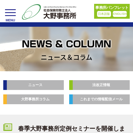
事務所パンフレット
日本語版
ENGLISH
toggle
MENU
navigation
ニュース＆コラム
ニュース
法改正情報
大野事務所コラム
これまでの情報配信メール
春季大野事務所定例セミナーを開催しま