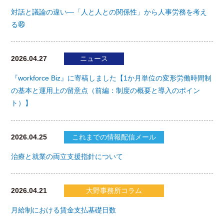
対話と議論の違い―「人と人との関係性」から人事労務を考え
る㊻
2026.04.27
ニュース
『workforce Biz』に寄稿しました【1か月単位の変形労働時間制
の基本と運用上の留意点（前編：制度の概要と導入のポイン
ト）】
2026.04.25
これまでの情報配信メール
治療と就業の両立支援指針について
2026.04.21
大野事務所コラム
月給制における賃金支払基礎日数