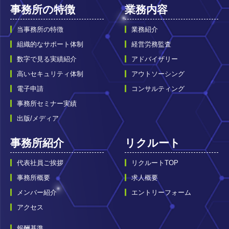
事務所の特徴
業務内容
当事務所の特徴
業務紹介
組織的なサポート体制
経営労務監査
数字で見る実績紹介
アドバイザリー
高いセキュリティ体制
アウトソーシング
電子申請
コンサルティング
事務所セミナー実績
出版/メディア
事務所紹介
リクルート
代表社員ご挨拶
リクルートTOP
事務所概要
求人概要
メンバー紹介
エントリーフォーム
アクセス
報酬基準