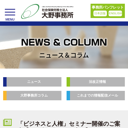
事務所パンフレット
日本語版
ENGLISH
toggle
MENU
navigation
ニュース＆コラム
ニュース
法改正情報
大野事務所コラム
これまでの情報配信メール
「ビジネスと人権」セミナー開催のご案