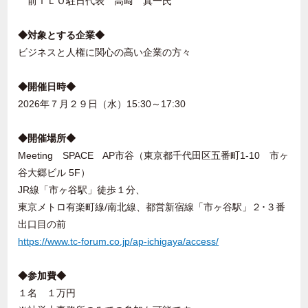
前ＩＬＯ駐日代表 高﨑 真一氏
◆対象とする企業◆
ビジネスと人権に関心の高い企業の方々
◆開催日時◆
2026
年７月２９日（水）
15:30
～
17:30
◆開催場所◆
Meeting
SPACE
AP
市谷（東京都千代田区五番町
1-10
市ヶ
谷大郷ビル
5F
）
JR
線「市ヶ谷駅」徒歩１分、
東京メトロ有楽町線
/
南北線、都営新宿線「市ヶ谷駅」２･３番
出口目の前
https://www.tc-forum.co.jp/ap-ichigaya/access/
◆参加費◆
１名 １万円